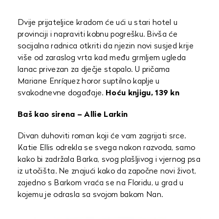
Dvije prijateljice kradom će ući u stari hotel u
provinciji i napraviti kobnu pogrešku. Bivša će
socijalna radnica otkriti da njezin novi susjed krije
više od zaraslog vrta kad među grmljem ugleda
lanac privezan za dječje stopalo. U pričama
Mariane Enríquez horor suptilno kaplje u
svakodnevne događaje.
Hoću knjigu, 139 kn
Baš kao sirena – Allie Larkin
Divan duhoviti roman koji će vam zagrijati srce.
Katie Ellis odrekla se svega nakon razvoda, samo
kako bi zadržala Barka, svog plašljivog i vjernog psa
iz utočišta. Ne znajući kako da započne novi život,
zajedno s Barkom vraća se na Floridu, u grad u
kojemu je odrasla sa svojom bakom Nan.