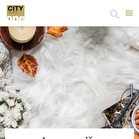
Search
for: