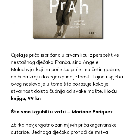
Cijela je priča ispričana u prvom licu iz perspektive
nestašnog dječaka Franka, sina Angele i
Malachyja, koji na početku priče ima četiri godine,
da bi na kraju dosegao punoljetnost. Tajna uspjeha
ovog naslova je u tome što pokazuje kako je
stvarnost doista čudnija od svake mašte.
Hoću
knjigu, 99 kn
Što smo izgubili u vatri – Mariane Enríquez
Zbirka nevjerojatno zanimljivih priča argentinske
autorice. Jednoga dječaka pronaći će mrtva