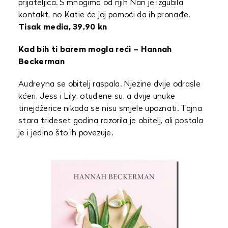
prijateljica. S mnogima od njih Nan je izgubila
kontakt, no Katie će joj pomoći da ih pronađe.
Tisak media, 39,90 kn
Kad bih ti barem mogla reći – Hannah
Beckerman
Audreyna se obitelj raspala. Njezine dvije odrasle
kćeri, Jess i Lily, otuđene su, a dvije unuke
tinejdžerice nikada se nisu smjele upoznati. Tajna
stara trideset godina razorila je obitelj, ali postala
je i jedino što ih povezuje.