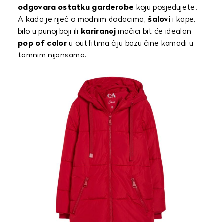
odgovara ostatku garderobe
koju posjedujete.
A kada je riječ o modnim dodacima,
šalovi
i kape,
bilo u punoj boji ili
kariranoj
inačici bit će idealan
pop of color
u outfitima čiju bazu čine komadi u
tamnim nijansama.