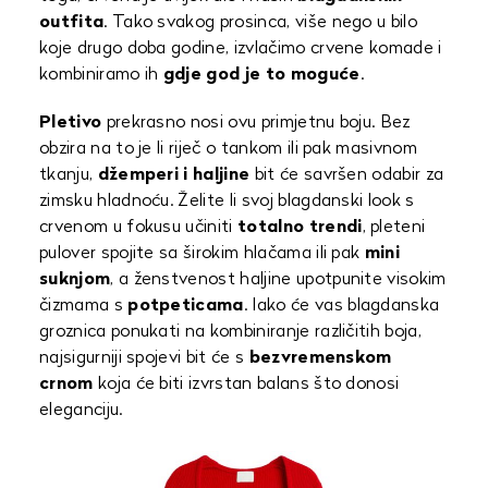
outfita
. Tako svakog prosinca, više nego u bilo
koje drugo doba godine, izvlačimo crvene komade i
kombiniramo ih
gdje god je to moguće
.
Pletivo
prekrasno nosi ovu primjetnu boju. Bez
obzira na to je li riječ o tankom ili pak masivnom
tkanju,
džemperi i haljine
bit će savršen odabir za
zimsku hladnoću. Želite li svoj blagdanski look s
crvenom u fokusu učiniti
totalno trendi
, pleteni
pulover spojite sa širokim hlačama ili pak
mini
suknjom
, a ženstvenost haljine upotpunite visokim
čizmama s
potpeticama
. Iako će vas blagdanska
groznica ponukati na kombiniranje različitih boja,
najsigurniji spojevi bit će s
bezvremenskom
crnom
koja će biti izvrstan balans što donosi
eleganciju.