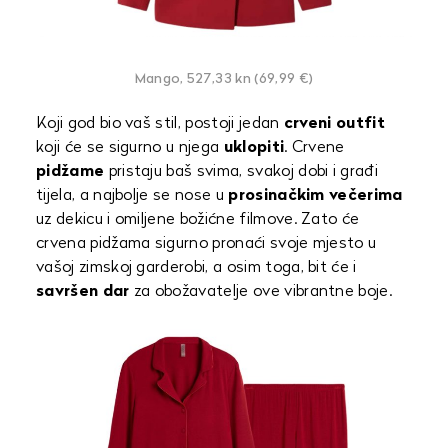
Mango, 527,33 kn (69,99 €)
Koji god bio vaš stil, postoji jedan
crveni outfit
koji će se sigurno u njega
uklopiti
. Crvene
pidžame
pristaju baš svima, svakoj dobi i građi
tijela, a najbolje se nose u
prosinačkim večerima
uz dekicu i omiljene božićne filmove. Zato će
crvena pidžama sigurno pronaći svoje mjesto u
vašoj zimskoj garderobi, a osim toga, bit će i
savršen dar
za obožavatelje ove vibrantne boje.