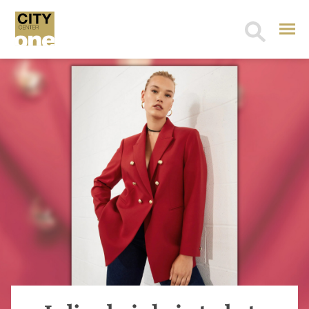
Search
for: