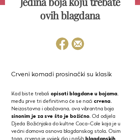
Jedina boja koju trebate
ovih blagdana
Crveni komadi prosinački su klasik
Kad biste trebali
opisati blagdane u bojama
,
među prve tri definitivno će se naći
crvena
.
Neizostavna i obožavana, ova vibrantna boja
sinonim je za sve što je božićno
. Od odijela
Djeda Božićnjaka do kultne Coca-Cole koja je u
većini domova osnova blagdanskog stola. Osim
toga, crvena je uvijek dio i naših
blagdanskih