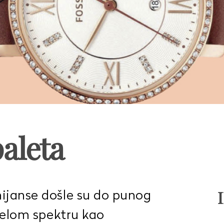
aleta
ijanse došle su do punog
ijelom spektru kao