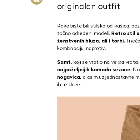
originalan outfit
Kako biste bili stilska odlikašica, po
točno određeni modeli.
Retro stil 
ženstvenih bluza, ali i torbi.
I neće
kombinaciju, naprotiv.
Samt,
koji se vratio na velika vrata,
najpoželjnijih komada sezone.
Nos
nogavica,
a osim uz jednostavne maj
ih uz bluze.