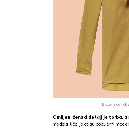
Bluza Scotch&
Omiljeni ženski detalj je torba,
a 
modela tiče, jako su popularni mode