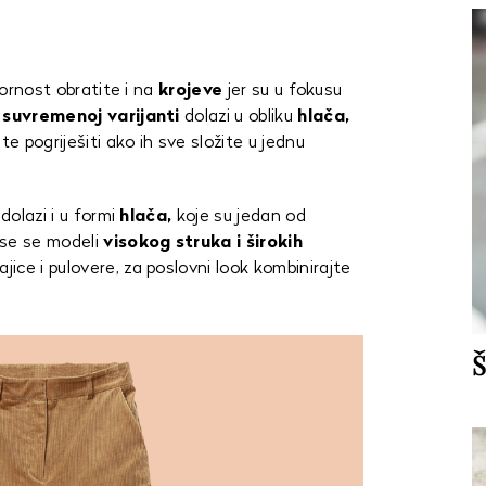
zornost obratite i na
krojeve
jer su u fokusu
u suvremenoj varijanti
dolazi u obliku
hlača,
te pogriješiti ako ih sve složite u jednu
 dolazi i u formi
hlača,
koje su jedan od
e se modeli
visokog struka i širokih
ice i pulovere, za poslovni look kombinirajte
Š