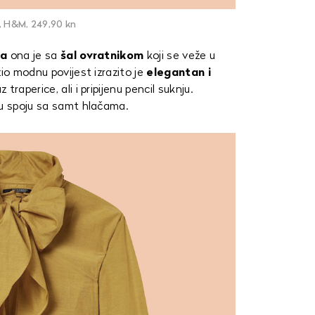
, H&M, 249,90 kn
za
ona je sa
šal ovratnikom
koji se veže u
žio modnu povijest izrazito je
elegantan i
traperice, ali i pripijenu pencil suknju.
 u spoju sa samt hlačama.