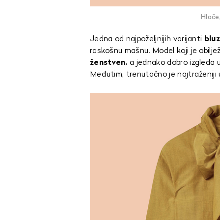
Hlače
Jedna od najpoželjnijih varijanti
blu
raskošnu mašnu. Model koji je obilje
ženstven,
a jednako dobro izgleda uz 
Međutim, trenutačno je najtraženiji