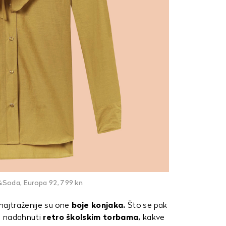
Soda, Europa 92, 799 kn
najtraženije su one
boje konjaka.
Što se pak
li nadahnuti
retro školskim torbama,
kakve