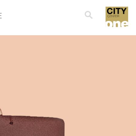
Search
E
for: