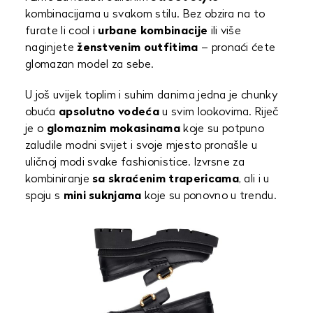
kombinacijama u svakom stilu. Bez obzira na to
furate li cool i
urbane
kombinacije
ili više
naginjete
ženstvenim outfitima
– pronaći ćete
glomazan model za sebe.
U još uvijek toplim i suhim danima jedna je chunky
obuća
apsolutno vodeća
u svim lookovima. Riječ
je o
glomaznim mokasinama
koje su potpuno
zaludile modni svijet i svoje mjesto pronašle u
uličnoj modi svake fashionistice. Izvrsne za
kombiniranje
sa skraćenim trapericama
, ali i u
spoju s
mini suknjama
koje su ponovno u trendu.