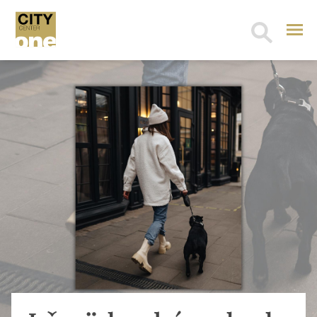
Search
for: