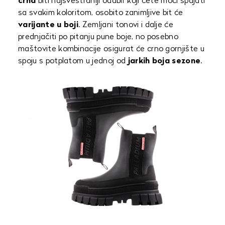
crna
biti najsvestraniji odabir koji ćete moći spajati
sa svakim koloritom, osobito zanimljive bit će
varijante u boji
. Zemljani tonovi i dalje će
prednjačiti po pitanju pune boje, no posebno
maštovite kombinacije osigurat će crno gornjište u
spoju s potplatom u jednoj od
jarkih boja sezone
.