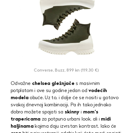
Converse, Buzz, 899 kn (119,30 €)
Odvažne
chelsea gležnjače
s masivnim
potplatom i ove su godine jedan od
vodećih
modela
obuće. Uz to, i dalje će se nositi u gotovo
svakoj dnevnoj kombinaciji. Pa ih tako jednako
dobro možete spajati sa
skinny
i
mom’s
trapericama
za potpuno urbani look, ali i
midi
haljinama
kojima daju izvrstan kontrast. Iako će