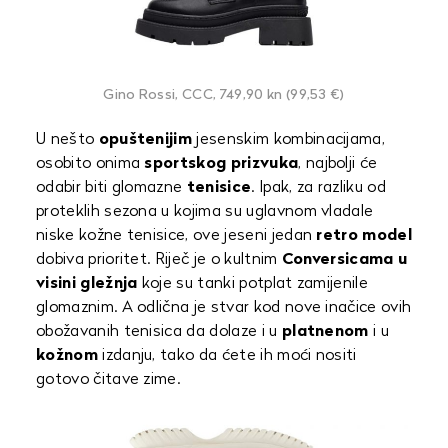
Gino Rossi, CCC, 749,90 kn (99,53 €)
U nešto
opuštenijim
jesenskim kombinacijama,
osobito onima
sportskog prizvuka
, najbolji će
odabir biti glomazne
tenisice
. Ipak, za razliku od
proteklih sezona u kojima su uglavnom vladale
niske kožne tenisice, ove jeseni jedan
retro model
dobiva prioritet. Riječ je o kultnim
Conversicama u
visini gležnja
koje su tanki potplat zamijenile
glomaznim. A odlična je stvar kod nove inačice ovih
obožavanih tenisica da dolaze i u
platnenom
i u
kožnom
izdanju, tako da ćete ih moći nositi
gotovo čitave zime.