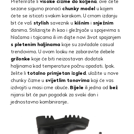
Preferirate li
visoke čizme do koljena
, ove ćete
sezone sigurno pronaći
chunky model
u kojem
ćete se isticati svakim korakom. U crnom izdanju
bit će vaš
stylish
saveznik u
kišnim
i
snježnim
danima. Stilizirajte ih kao i gležnjače u spojevima s
hlačama i tajicama ili im dajte novi život spajanjem
s pletenim haljinama
koje su zavladale casual
trendovima. U ovom looku ne zaboravite debele
grilonke
koje će biti neizostavan dodatak
haljinama kad temperature počnu opadati. Ipak,
želite li
totalno primjetan izgled
, uložite u nove
chunky čizme u
svijetlim tonovima
koji će vas
izdvojiti u masi crne obuće.
Bijele
ili jedna od
bež
nijansi bit će pun pogodak za svaki dan i
jednostavno kombiniranje.