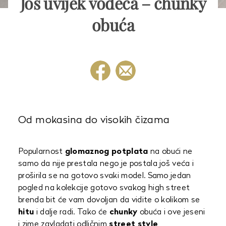
Još uvijek vodeća – chunky
obuća
Od mokasina do visokih čizama
Popularnost
glomaznog potplata
na obući ne
samo da nije prestala nego je postala još veća i
proširila se na gotovo svaki model. Samo jedan
pogled na kolekcije gotovo svakog high street
brenda bit će vam dovoljan da vidite o kolikom se
hitu
i dalje radi. Tako će
chunky
obuća i ove jeseni
i zime zavladati odličnim
street style