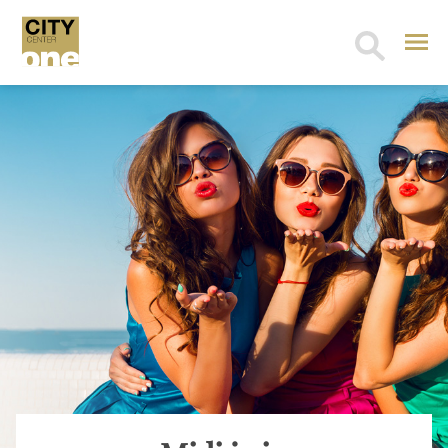
Search
for: