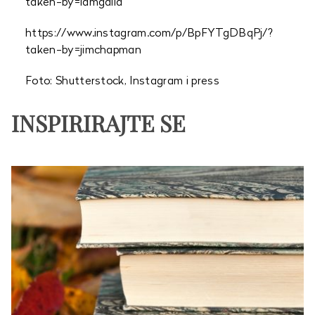
taken-by=iamgalla
https://www.instagram.com/p/BpFYTgDBqPj/?
taken-by=jimchapman
Foto: Shutterstock, Instagram i press
INSPIRIRAJTE SE