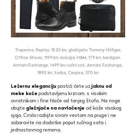
Traperice, Replay, 1520 kn; gležnjače Tommy Hilfiger,
Office Shoes, 1199 kn; košulja, H&M, 179 kn; kardigan,
Armani Exchange, 1499 kn; ručni sat, Armani Exchange,
1890 kn; torba, Carpisa, 370 kn
Ležernu eleganciju
postići ćete uz
jaknu od
meke kože
podstavljenu krznom, s visokim
ovratnikom i fine hlače od tanjeg štofa. Na noge
obujte
gležnjače na navlačenje
od kože visokog
sjaja. Crnilo razbijte sivom vestom na pruge i ne
zaboravite na dodatke poput ručnog sata i
jednostavnog remena.