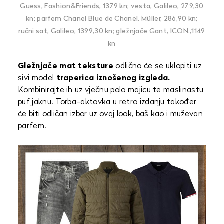
Guess, Fashion&Friends, 1379 kn; vesta, Galileo, 279,30
kn; parfem Chanel Blue de Chanel, Müller, 286,90 kn;
ručni sat, Galileo, 1399,30 kn; gležnjače Gant, ICON.,1149
kn
Gležnjače mat teksture
odlično će se uklopiti uz
sivi model
traperica iznošenog izgleda.
Kombinirajte ih uz vječnu polo majicu te maslinastu
puf jaknu. Torba-aktovka u retro izdanju također
će biti odličan izbor uz ovaj look, baš kao i muževan
parfem.