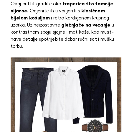
Ovaj outfit gradite oko
traperica što tamnije
nijanse.
Odjenite ih u varijanti s
klasičnom
bijelom košuljom
i retro kardiganom krupnog
uzorka. Uz neizostavne
gležnjače na vezanje
u
kontrastnom spoju sjajne i mat kože, kao must-
have detalje upotrijebite dobar ručni sat i mušku
torbu.