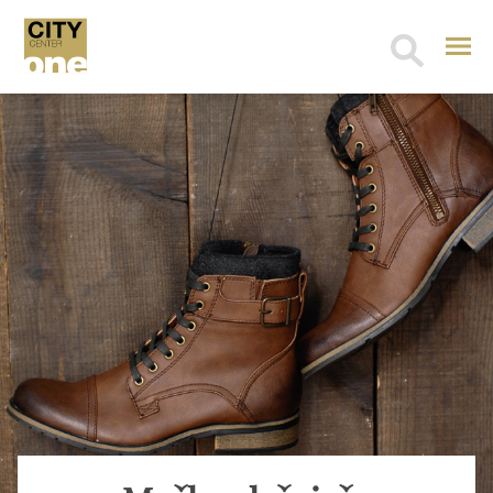
Search
for: