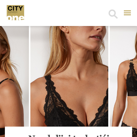
Search
for: