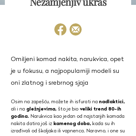
Nezamjenjiv ukras
Omiljeni komad nakita, narukvica, opet
je u fokusu, a najpopularniji modeli su
oni zlatnog i srebrnog sjaja
Osim na zapešću, možete ih isfurati na
nadlaktici,
ali i na
gležnjevima,
što je bio
veliki trend 80-ih
godina.
Narukvica kao jedan od najstarijih komada
nakita datira još iz
kamenog doba,
kada su ih
izrađivali od školjaka ili vapnenca. Naravno, i one su