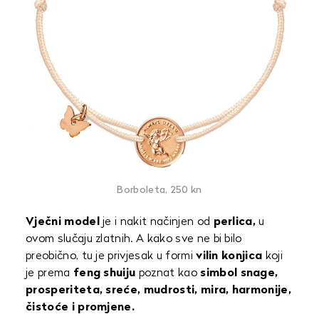
Borboleta, 250 kn
Vječni model
je i nakit načinjen od
perlica,
u
ovom slučaju zlatnih. A kako sve ne bi bilo
preobično, tu je privjesak u formi
vilin konjica
koji
je prema
feng shuiju
poznat kao
simbol snage,
prosperiteta, sreće, mudrosti, mira, harmonije,
čistoće i promjene.