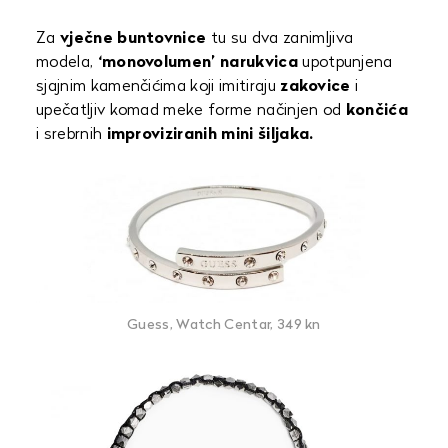
Za
vječne buntovnice
tu su dva zanimljiva
modela,
‘monovolumen’ narukvica
upotpunjena
sjajnim kamenčićima koji imitiraju
zakovice
i
upečatljiv komad meke forme načinjen od
končića
i srebrnih
improviziranih mini šiljaka.
Guess, Watch Centar, 349 kn