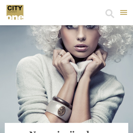
Search
for: