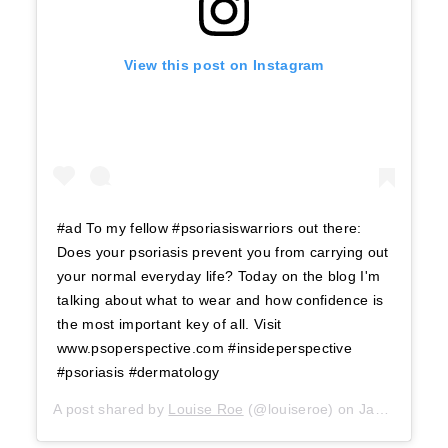
View this post on Instagram
#ad To my fellow #psoriasiswarriors out there:
Does your psoriasis prevent you from carrying out
your normal everyday life? Today on the blog I'm
talking about what to wear and how confidence is
the most important key of all. Visit
www.psoperspective.com #insideperspective
#psoriasis #dermatology⠀
A post shared by
Louise Roe
(@louiseroe) on
Jan 9, 2019 at 8:27am PST