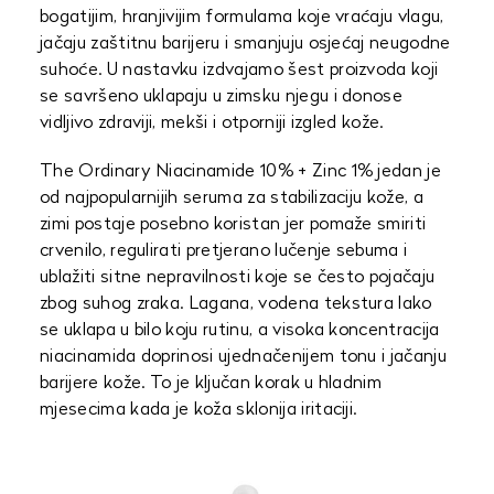
bogatijim, hranjivijim formulama koje vraćaju vlagu,
jačaju zaštitnu barijeru i smanjuju osjećaj neugodne
suhoće. U nastavku izdvajamo šest proizvoda koji
se savršeno uklapaju u zimsku njegu i donose
vidljivo zdraviji, mekši i otporniji izgled kože.
The Ordinary Niacinamide 10% + Zinc 1% jedan je
od najpopularnijih seruma za stabilizaciju kože, a
zimi postaje posebno koristan jer pomaže smiriti
crvenilo, regulirati pretjerano lučenje sebuma i
ublažiti sitne nepravilnosti koje se često pojačaju
zbog suhog zraka. Lagana, vodena tekstura lako
se uklapa u bilo koju rutinu, a visoka koncentracija
niacinamida doprinosi ujednačenijem tonu i jačanju
barijere kože. To je ključan korak u hladnim
mjesecima kada je koža sklonija iritaciji.