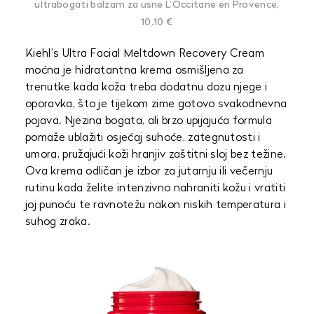
ultrabogati balzam za usne L’Occitane en Provence,
10,10 €
Kiehl’s Ultra Facial Meltdown Recovery Cream
moćna je hidratantna krema osmišljena za
trenutke kada koža treba dodatnu dozu njege i
oporavka, što je tijekom zime gotovo svakodnevna
pojava. Njezina bogata, ali brzo upijajuća formula
pomaže ublažiti osjećaj suhoće, zategnutosti i
umora, pružajući koži hranjiv zaštitni sloj bez težine.
Ova krema odličan je izbor za jutarnju ili večernju
rutinu kada želite intenzivno nahraniti kožu i vratiti
joj punoću te ravnotežu nakon niskih temperatura i
suhog zraka.