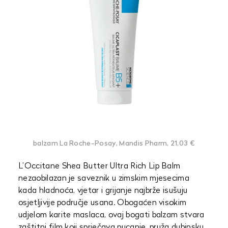
balzam La Roche-Posay, Mandis Pharm, 21,03 €
L’Occitane Shea Butter Ultra Rich Lip Balm
nezaobilazan je saveznik u zimskim mjesecima
kada hladnoća, vjetar i grijanje najbrže isušuju
osjetljivije područje usana. Obogaćen visokim
udjelom karite maslaca, ovaj bogati balzam stvara
zaštitni film koji sprječava pucanje, pruža dubinsku