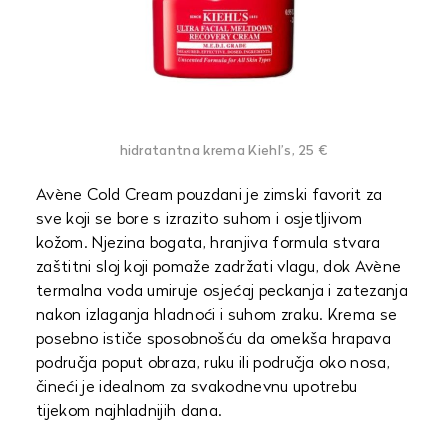
hidratantna krema Kiehl’s, 25 €
Avène Cold Cream pouzdani je zimski favorit za
sve koji se bore s izrazito suhom i osjetljivom
kožom. Njezina bogata, hranjiva formula stvara
zaštitni sloj koji pomaže zadržati vlagu, dok Avène
termalna voda umiruje osjećaj peckanja i zatezanja
nakon izlaganja hladnoći i suhom zraku. Krema se
posebno ističe sposobnošću da omekša hrapava
područja poput obraza, ruku ili područja oko nosa,
čineći je idealnom za svakodnevnu upotrebu
tijekom najhladnijih dana.