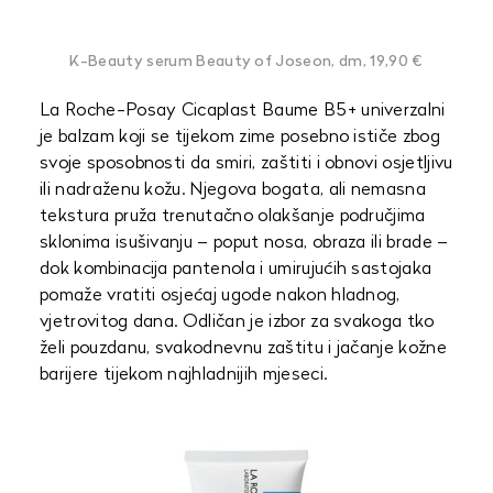
K-Beauty serum Beauty of Joseon, dm, 19,90 €
La Roche-Posay Cicaplast Baume B5+ univerzalni
je balzam koji se tijekom zime posebno ističe zbog
svoje sposobnosti da smiri, zaštiti i obnovi osjetljivu
ili nadraženu kožu. Njegova bogata, ali nemasna
tekstura pruža trenutačno olakšanje područjima
sklonima isušivanju – poput nosa, obraza ili brade –
dok kombinacija pantenola i umirujućih sastojaka
pomaže vratiti osjećaj ugode nakon hladnog,
vjetrovitog dana. Odličan je izbor za svakoga tko
želi pouzdanu, svakodnevnu zaštitu i jačanje kožne
barijere tijekom najhladnijih mjeseci.