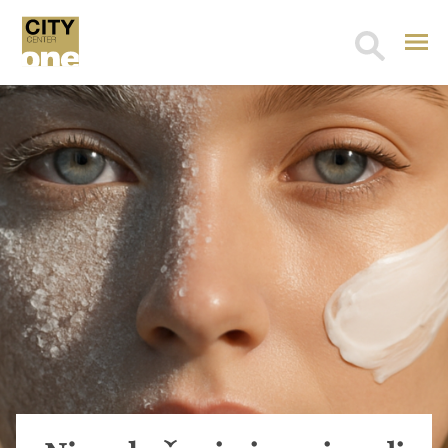
Search
for: