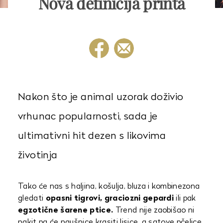
Nova definicija printa
Nakon što je animal uzorak doživio
vrhunac popularnosti, sada je
ultimativni hit dezen s likovima
životinja
Tako će nas s haljina, košulja, bluza i kombinezona
gledati
opasni tigrovi, graciozni gepardi
ili pak
egzotične šarene ptice.
Trend nije zaobišao ni
nakit pa će naušnice krasiti lisice, a satove pčelice.