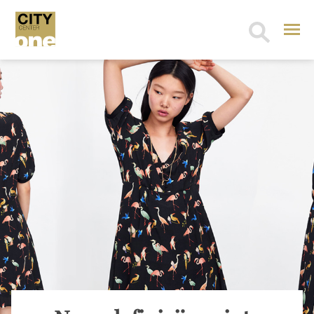
Search
for: