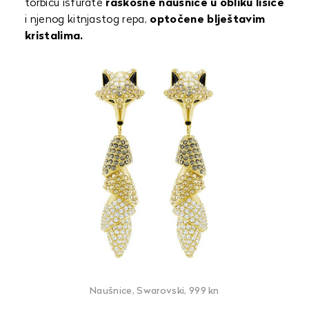
torbicu isfurate
raskošne naušnice u obliku lisice
i njenog kitnjastog repa,
optočene blještavim
kristalima.
Naušnice, Swarovski, 999 kn