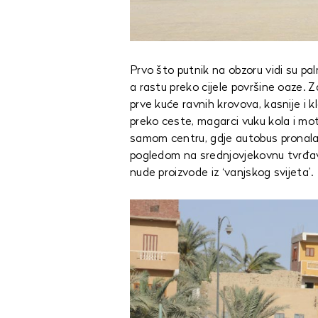
Prvo što putnik na obzoru vidi su pa
a rastu preko cijele površine oaze. 
prve kuće ravnih krovova, kasnije i k
preko ceste, magarci vuku kola i mot
samom centru, gdje autobus pronalazi
pogledom na srednjovjekovnu tvrđav
nude proizvode iz ‘vanjskog svijeta’.