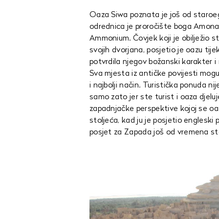
Oaza Siwa poznata je još od staroeg
odrednica je proročište boga Amona 
Ammonium. Čovjek koji je obilježio st
svojih dvorjana, posjetio je oazu tij
potvrdila njegov božanski karakter 
Sva mjesta iz antičke povijesti moguć
i najbolji način. Turistička ponuda n
samo zato jer ste turist i oaza djelu
zapadnjačke perspektive kojoj se o
stoljeća, kad ju je posjetio engleski
posjet za Zapada još od vremena st