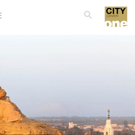
Search
E
for: