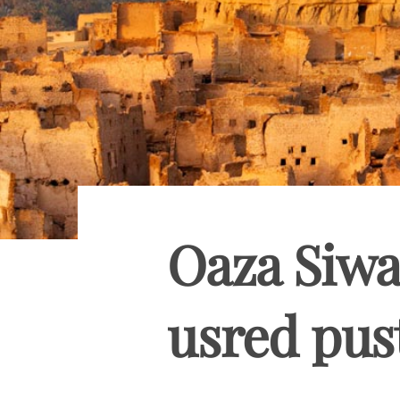
Oaza Siwa
usred pus