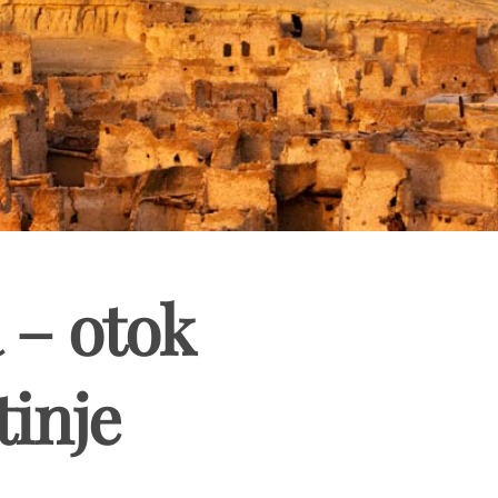
 – otok
tinje