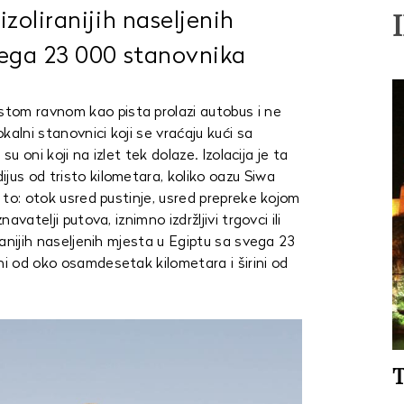
zoliranijih naseljenih
vega 23 000 stanovnika
tom ravnom kao pista prolazi autobus i ne
kalni stanovnici koji se vraćaju kući sa
 su oni koji na izlet tek dolaze. Izolacija je ta
jus od tristo kilometara, koliko oazu Siwa
o to: otok usred pustinje, usred prepreke kojom
navatelji putova, iznimno izdržljivi trgovci ili
iranijih naseljenih mjesta u Egiptu sa svega 23
ni od oko osamdesetak kilometara i širini od
T