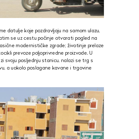
lme datulje koje pozdravljaju na samom ulazu,
Zatim se uz cestu počinje otvarati pogled na
lasične modernističke zgrade; životinje prelaze
ocikli prevoze poljoprivredne proizvode. U
 svoju posljednju stanicu, nalazi se trg s
u, a uokolo poslagane kavane i trgovine