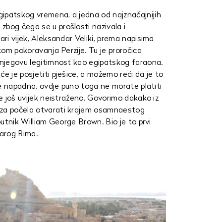
ipatskog vremena, a jedna od najznačajnijih
zbog čega se u prošlosti nazivala i
ari vijek, Aleksandar Veliki, prema napisima
ekom pokoravanja Perzije. Tu je proročica
i njegovu legitimnost kao egipatskog faraona.
e je posjetiti pješice, a možemo reći da je to
ije napadna, ovdje puno toga ne morate platiti
je još uvijek neistraženo. Govorimo dakako iz
aza počela otvarati krajem osamnaestog
 putnik William George Brown. Bio je to prvi
arog Rima.