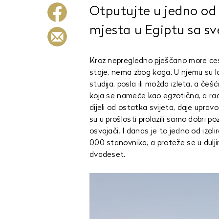
Otputujte u jedno od i
mjesta u Egiptu sa s
Kroz nepregledno pješčano more ces
staje, nema zbog koga. U njemu su lo
studija, posla ili možda izleta, a češći
koja se nameće kao egzotična, a radi
dijeli od ostatka svijeta, daje uprav
su u prošlosti prolazili samo dobri poz
osvajači. I danas je to jedno od izol
000 stanovnika, a proteže se u dulji
dvadeset.