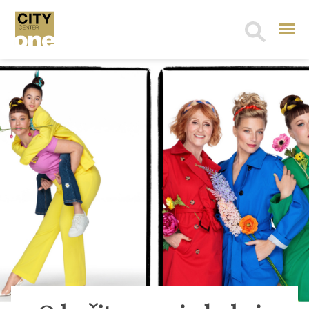
Search
for: