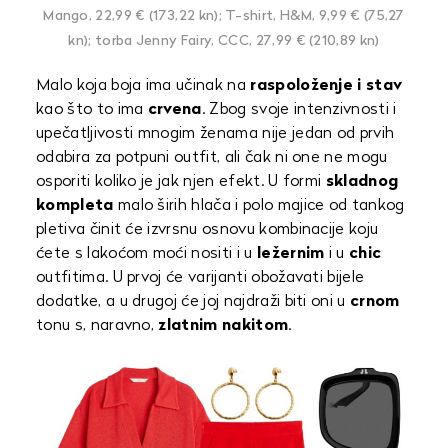
Mango, 22,99 € (173,22 kn); T-shirt, H&M, 9,99 € (75,27
kn); torba Jenny Fairy, CCC, 27,99 € (210,89 kn)
Malo koja boja ima učinak na
raspoloženje i stav
kao što to ima
crvena
. Zbog svoje intenzivnosti i
upečatljivosti mnogim ženama nije jedan od prvih
odabira za potpuni outfit, ali čak ni one ne mogu
osporiti koliko je jak njen efekt. U formi
skladnog
kompleta
malo širih hlača i polo majice od tankog
pletiva činit će izvrsnu osnovu kombinacije koju
ćete s lakoćom moći nositi i u
ležernim
i u
chic
outfitima. U prvoj će varijanti obožavati bijele
dodatke, a u drugoj će joj najdraži biti oni u
crnom
tonu s, naravno,
zlatnim nakitom
.