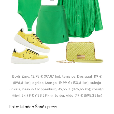
Bodi, Zara, 12,95 € (97,87 kn); tenisice, Desigual, 119 €
(896,61 kn); ogrlica, Mango, 19,99 € (150,61 kn); suknja
Jake’s, Peek & Cloppenburg, 49,99 € (376,65 kn); košulja,
H&M, 24,99 € (188,29 kn); torba, Aldo, 79 € (595,23 kn)
Foto: Mladen Šarić i press