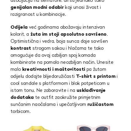
asocijacija na semafore, ali su jednako tako
genijalan modni odabir
koji unosi živost i
razigranost u kombinacije.
Odijela
već godinama obožavaju intenzivan
kolorit, a
žuta im stoji apsolutno savršeno
.
Optimistična i vedra, boja sunca daje savršen
kontrast
strogom sakou i hlačama te tako
omogućuje da ovaj ozbiljan spoj komada
kombinirate na pomalo neozbiljan način. Unesite
malo
kreativnosti i maštovitosti
pa žutom
odijelu dodajte blijedoružičasti
T-shirt s printom
i
cool sandale s platformom i blok potpeticom u
istom tonu. Ne zaboravite i na
usklađivanje
dodataka
te outfit zaokružite primjetnim
sunčanim naočalama i upečatljivom
ružičastom
torbicom.