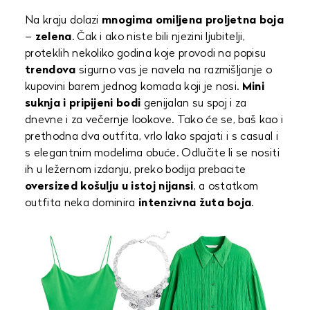
Na kraju dolazi
mnogima omiljena proljetna boja
–
zelena
. Čak i ako niste bili njezini ljubitelji,
proteklih nekoliko godina koje provodi na popisu
trendova
sigurno vas je navela na razmišljanje o
kupovini barem jednog komada koji je nosi.
Mini
suknja i pripijeni bodi
genijalan su spoj i za
dnevne i za večernje lookove. Tako će se, baš kao i
prethodna dva outfita, vrlo lako spajati i s casual i
s elegantnim modelima obuće. Odlučite li se nositi
ih u ležernom izdanju, preko bodija prebacite
oversized košulju u istoj nijansi
, a ostatkom
outfita neka dominira
intenzivna žuta boja
.