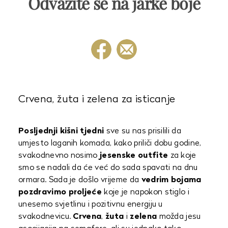
Odvažite se na jarke boje
Crvena, žuta i zelena za isticanje
Posljednji kišni tjedni
sve su nas prisilili da
umjesto laganih komada, kako priliči dobu godine,
svakodnevno nosimo
jesenske outfite
za koje
smo se nadali da će već do sada spavati na dnu
ormara. Sada je došlo vrijeme da
vedrim bojama
pozdravimo proljeće
koje je napokon stiglo i
unesemo svjetlinu i pozitivnu energiju u
svakodnevicu.
Crvena
,
žuta
i
zelena
možda jesu