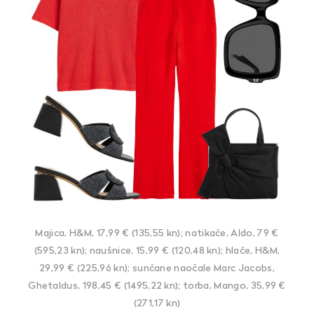
Majica, H&M, 17,99 € (135,55 kn); natikače, Aldo, 79 €
(595,23 kn); naušnice, 15,99 € (120,48 kn); hlače, H&M,
29,99 € (225,96 kn); sunčane naočale Marc Jacobs,
Ghetaldus, 198,45 € (1495,22 kn); torba, Mango, 35,99 €
(271,17 kn)