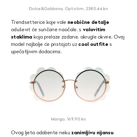
Dolce&Gabbana, Optotim, 2380,44 kn
Trendsetterice koje vole
neobične detalje
oduševit će sunčane naočale, s
valovitim
staklima
koja prelaze zadane, okrugle okvire. Ovaj
model najbolje će pristajati uz
cool outfite
s
upečatljivim dodacima.
Mango, 169,90 kn
Ovog ljeta odaberite neku
zanimljivu nijansu