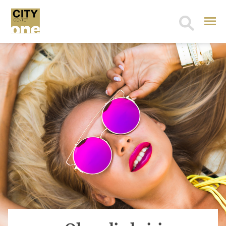
Search
for: