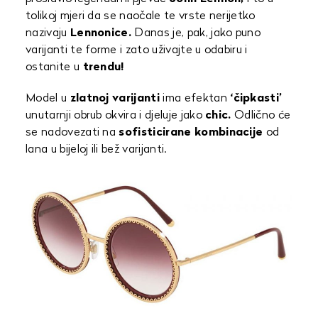
tolikoj mjeri da se naočale te vrste nerijetko
nazivaju
Lennonice.
Danas je, pak, jako puno
varijanti te forme i zato uživajte u odabiru i
ostanite u
trendu!
Model u
zlatnoj varijanti
ima efektan
‘čipkasti’
unutarnji obrub okvira i djeluje jako
chic.
Odlično će
se nadovezati na
sofisticirane kombinacije
od
lana u bijeloj ili bež varijanti.