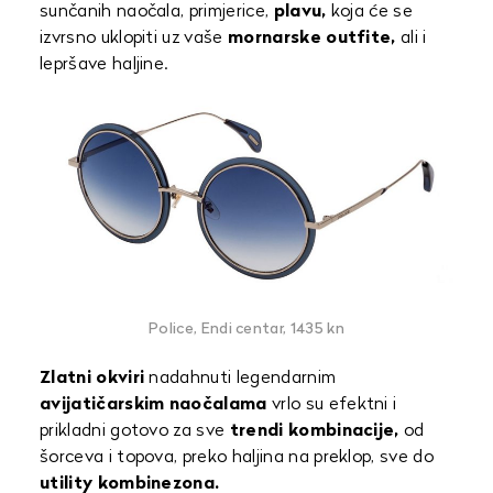
sunčanih naočala, primjerice,
plavu,
koja će se
izvrsno uklopiti uz vaše
mornarske outfite,
ali i
lepršave haljine.
Police, Endi centar, 1435 kn
Zlatni okviri
nadahnuti legendarnim
avijatičarskim naočalama
vrlo su efektni i
prikladni gotovo za sve
trendi kombinacije,
od
šorceva i topova, preko haljina na preklop, sve do
utility kombinezona.