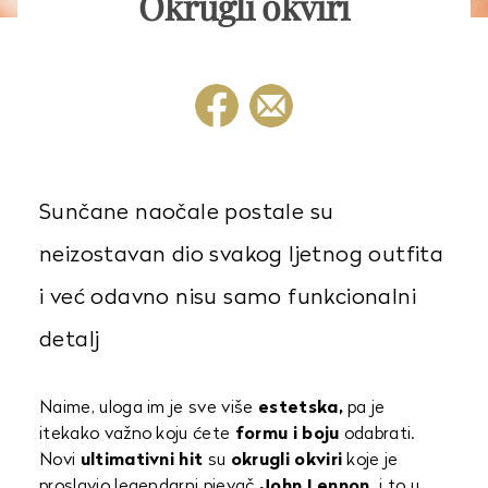
Okrugli okviri
Sunčane naočale postale su
neizostavan dio svakog ljetnog outfita
i već odavno nisu samo funkcionalni
detalj
Naime, uloga im je sve više
estetska,
pa je
itekako važno koju ćete
formu i boju
odabrati.
Novi
ultimativni hit
su
okrugli okviri
koje je
proslavio legendarni pjevač
John Lennon,
i to u