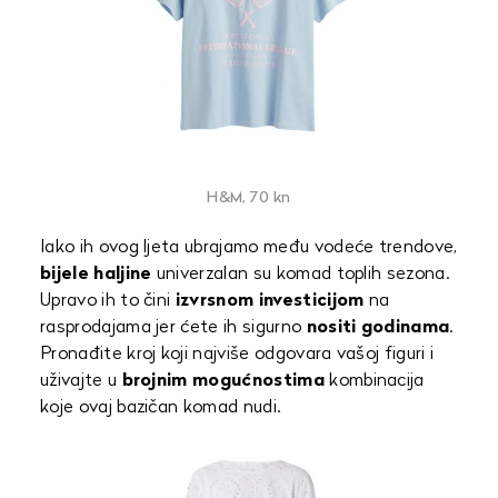
H&M, 70 kn
Iako ih ovog ljeta ubrajamo među vodeće trendove,
bijele haljine
univerzalan su komad toplih sezona.
Upravo ih to čini
izvrsnom investicijom
na
rasprodajama jer ćete ih sigurno
nositi godinama
.
Pronađite kroj koji najviše odgovara vašoj figuri i
uživajte u
brojnim mogućnostima
kombinacija
koje ovaj bazičan komad nudi.