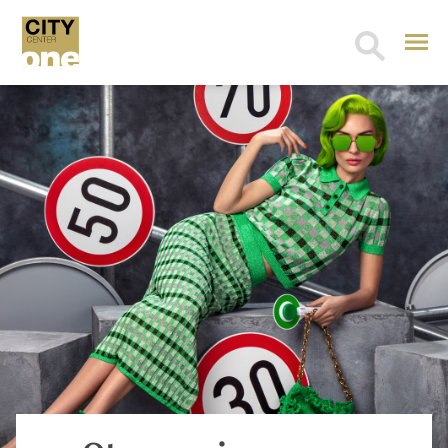
Search
for: