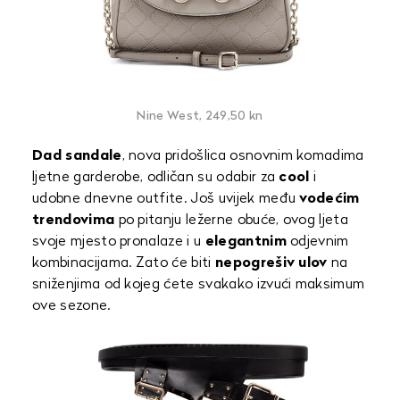
Nine West, 249,50 kn
Dad sandale
, nova pridošlica osnovnim komadima
ljetne garderobe, odličan su odabir za
cool
i
udobne dnevne outfite. Još uvijek među
vodećim
trendovima
po pitanju ležerne obuće, ovog ljeta
svoje mjesto pronalaze i u
elegantnim
odjevnim
kombinacijama. Zato će biti
nepogrešiv ulov
na
sniženjima od kojeg ćete svakako izvući maksimum
ove sezone.