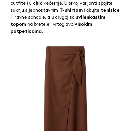
outfite i u
chic
večernje. U prvoj varijanti spojite
suknju s jednostavnim
T-shirtom
i obujte
tenisice
ili ravne sandale, a u drugoj sa
svilenkastim
topom
na bretele i vrtoglavo
visokim
potpeticama
.