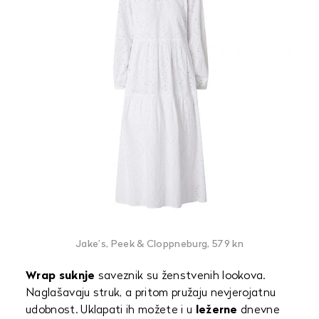
Jake’s, Peek & Cloppneburg, 579 kn
Wrap suknje
saveznik su ženstvenih lookova.
Naglašavaju struk, a pritom pružaju nevjerojatnu
udobnost. Uklapati ih možete i u
ležerne
dnevne