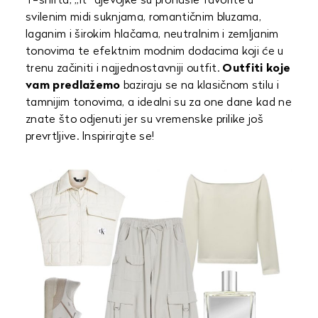
T-shirta, „it“ djevojke su pronašle favorite u
svilenim midi suknjama, romantičnim bluzama,
laganim i širokim hlačama, neutralnim i zemljanim
tonovima te efektnim modnim dodacima koji će u
trenu začiniti i najjednostavniji outfit.
Outfiti koje
vam predlažemo
baziraju se na klasičnom stilu i
tamnijim tonovima, a idealni su za one dane kad ne
znate što odjenuti jer su vremenske prilike još
prevrtljive. Inspirirajte se!