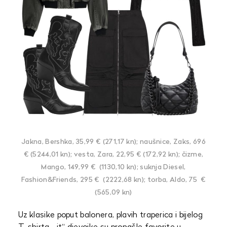
Jakna, Bershka, 35,99 € (271,17 kn); naušnice, Zaks, 696
€ (5244,01 kn); vesta, Zara, 22,95 € (172,92 kn); čizme,
Mango, 149,99 € (1130,10 kn); suknja Diesel,
Fashion&Friends, 295 € (2222,68 kn); torba, Aldo, 75 €
(565,09 kn)
Uz klasike poput balonera, plavih traperica i bijelog