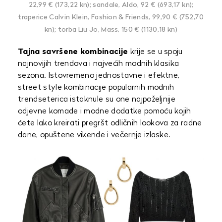
22,99 € (173,22 kn); sandale, Aldo, 92 € (693,17 kn);
traperice Calvin Klein, Fashion & Friends, 99,90 € (752,70
kn); torba Liu Jo, Mass, 150 € (1130,18 kn)
Tajna savršene kombinacije
krije se u spoju
najnovijih trendova i najvećih modnih klasika
sezona. Istovremeno jednostavne i efektne,
street style kombinacije popularnih modnih
trendseterica istaknule su one najpoželjnije
odjevne komade i modne dodatke pomoću kojih
ćete lako kreirati pregršt odličnih lookova za radne
dane, opuštene vikende i večernje izlaske.