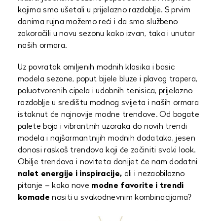
kojima smo ušetali u prijelazno razdoblje. S prvim
danima rujna možemo reći i da smo službeno
zakoračili u novu sezonu kako izvan, tako i unutar
naših ormara.
Uz povratak omiljenih modnih klasika i basic
modela sezone, poput bijele bluze i plavog trapera,
poluotvorenih cipela i udobnih tenisica, prijelazno
razdoblje u središtu modnog svijeta i naših ormara
istaknut će najnovije modne trendove. Od bogate
palete boja i vibrantnih uzoraka do novih trendi
modela i najšarmantnijih modnih dodataka, jesen
donosi raskoš trendova koji će začiniti svaki look.
Obilje trendova i noviteta donijet će nam dodatni
nalet energije i inspiracije,
ali i nezaobilazno
pitanje – kako nove
modne favorite i trendi
komade
nositi u svakodnevnim kombinacijama?