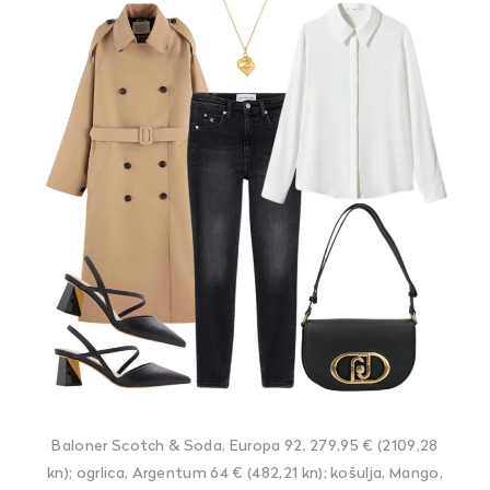
Baloner Scotch & Soda, Europa 92, 279,95 € (2109,28
kn); ogrlica, Argentum 64 € (482,21 kn); košulja, Mango,