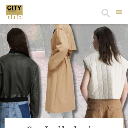
Search
for: