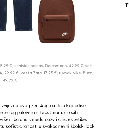
r
35,99 €; tenisice adidas, Deichmann, 49,99 €; sat
, 22,99 €; vesta Zara, 17,95 €; ruksak Nike, Buzz,
49,99 €
 zvijezda ovog ženskog outfita koji odiše
letenog pulovera s teksturom, širokih
vršeni balans između cozy i chic estetike.
tu sofisticiranosti u svakodnevni školski look.