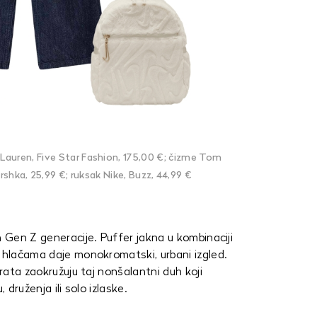
 Lauren, Five Star Fashion, 175,00 €; čizme Tom
rshka, 25,99 €; ruksak Nike, Buzz, 44,99 €
h Gen Z generacije. Puffer jakna u kombinaciji
m hlačama daje monokromatski, urbani izgled.
vrata zaokružuju taj nonšalantni duh koji
 druženja ili solo izlaske.