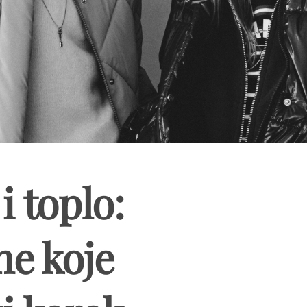
i toplo:
ne koje