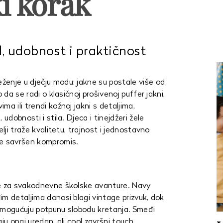
i korak
l, udobnost i praktičnost
enje u dječju modu: jakne su postale više od
 da se radi o klasičnoj prošivenoj puffer jakni,
a ili trendi kožnoj jakni s detaljima,
udobnosti i stila. Djeca i tinejdžeri žele
elji traže kvalitetu, trajnost i jednostavno
ne savršen kompromis.
ke za svakodnevne školske avanture. Navy
m detaljima donosi blagi vintage prizvuk, dok
 omogućuju potpunu slobodu kretanja. Smeđi
ju onaj uredan, ali cool završni touch.