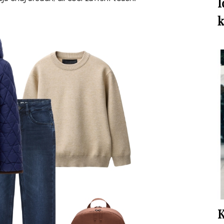
I
k
K