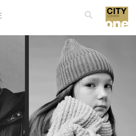
Search
E
for: