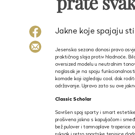
prate svak
Jakne koje spajaju sti
Jesenska sezona donosi pravo osvjež
praktičnog sloja protiv hladnoće. Bilo
oversized modelu u neutralnim tonovim
naglasak je na spoju funkcionalnosti, 
komade koji izgledaju cool, dok rodit
održavanje. Upravo zato su ove jak
Classic Scholar
Savršen spoj sporty i smart esteti
prošivena jakna s kapuljačom i smeđi
bež pulover i tamnoplave traperice
ruksak i retro sportske tenisice doda