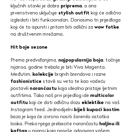
ključnih stavki je dobra
priprema
, a ona
prvenstveno uključuje
stylish outfit
koji će odlično
izgledati i biti funkcionalan. Donosimo tri prijedloga
koji će to ispuniti i pritom biti odlični za
wow fotke
na društvenim mrežama.
Hit boje sezone
Prema predviđanjima,
najpopularnija boja
, točnije
nijansa, godine trebala je biti Viva Magenta.
Međutim,
kolekcije
brojnih brendova i razne
fashionistice
stavili su veto te kao vodeću
postavili
narančastu
koja idealno pristaje ljetnim
outfitima. Tako naš prvi prijedlog ide
multicolor
outfitu
koji će dati odličnu dozu
eklektike
na vaš
Instagram feed. Jednodijelni
bijeli kupaći kostim
baza je koja će izvrsno nositi šarenilo ostatka
looka. Preko njega prebacite narančastu
haljinu ili
kaftan
u nijansi koja najviše odgovara vašem