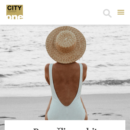
Search
for: