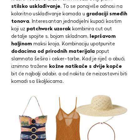
stilsko usklađivanje
. To se ponajviše odnosi na
koloritno usklađivanje komada u
gradaciji smeđih
tonova
. Interesantan jednodijelni kupaći kostim
koji uz
patchwork uzorak
kombinira cut out
detalje spojite s, bojom skladnom,
lepršavom
haljinom
maksi kroja. Kombinaciju upotpunite
dodacima od prirodnih materijala
poput
slamnata šešira i ceker-torbe. Kad je riječ o obući,
iznimno tražene
kožne natikače s dvije kopče
bit će najbolji odabir, a od nakita će neizostavni biti
komadi sa školjkicama.