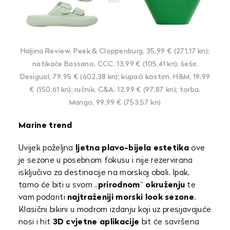
Haljina Review, Peek & Cloppenburg, 35,99 € (271,17 kn);
natikače Bassano, CCC, 13,99 € (105,41 kn); šešir,
Desigual, 79,95 € (602,38 kn); kupaći kostim, H&M, 19,99
€ (150,61 kn); ručnik, C&A, 12,99 € (97,87 kn); torba,
Mango, 99,99 € (753,57 kn)
Marine trend
Uvijek poželjna
ljetna plavo-bijela estetika
ove
je sezone u posebnom fokusu i nije rezervirana
isključivo za destinacije na morskoj obali. Ipak,
tamo će biti u svom „
prirodnom
“
okruženju
te
vam podariti
najtraženiji morski look sezone
.
Klasični bikini u modrom izdanju koji uz presijavajuće
nosi i hit
3D cvjetne aplikacije
bit će savršena