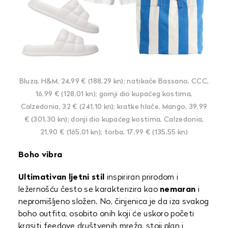
Bluza, H&M, 24,99 € (188,29 kn); natikače Bassano, CCC,
16,99 € (128,01 kn); gornji dio kupaćeg kostima,
Calzedonia, 32 € (241,10 kn); kratke hlače, Mango, 39,99
€ (301,30 kn); donji dio kupaćeg kostima, Calzedonia,
21,90 € (165,01 kn); torba, 17,99 € (135,55 kn)
Boho vibra
Ultimativan ljetni stil
inspiriran prirodom i
ležernošću često se karakterizira kao
nemaran
i
nepromišljeno složen. No, činjenica je da iza svakog
boho outfita, osobito onih koji će uskoro početi
krasiti feedove društvenih mreža, stoji plan i