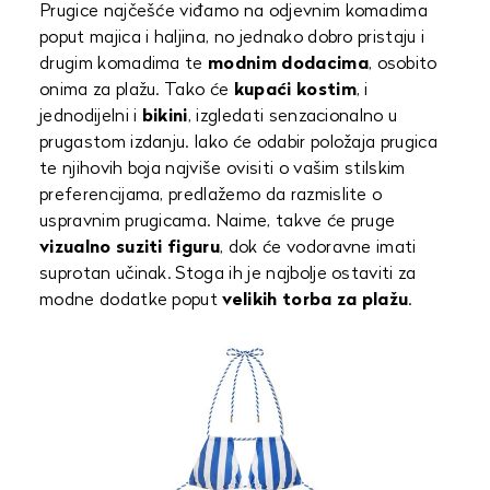
Prugice najčešće viđamo na odjevnim komadima
poput majica i haljina, no jednako dobro pristaju i
drugim komadima te
modnim dodacima
, osobito
onima za plažu. Tako će
kupaći kostim
, i
jednodijelni i
bikini
, izgledati senzacionalno u
prugastom izdanju. Iako će odabir položaja prugica
te njihovih boja najviše ovisiti o vašim stilskim
preferencijama, predlažemo da razmislite o
uspravnim prugicama. Naime, takve će pruge
vizualno suziti figuru
, dok će vodoravne imati
suprotan učinak. Stoga ih je najbolje ostaviti za
modne dodatke poput
velikih torba za plažu
.