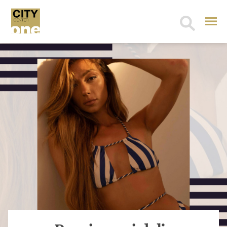
Search
for: