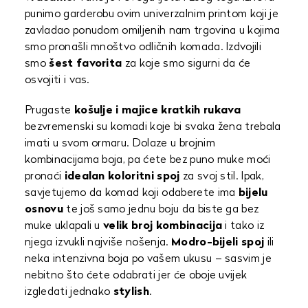
punimo garderobu ovim univerzalnim printom koji je
zavladao ponudom omiljenih nam trgovina u kojima
smo pronašli mnoštvo odličnih komada. Izdvojili
smo
šest favorita
za koje smo sigurni da će
osvojiti i vas.
Prugaste
košulje i majice kratkih rukava
bezvremenski su komadi koje bi svaka žena trebala
imati u svom ormaru. Dolaze u brojnim
kombinacijama boja, pa ćete bez puno muke moći
pronaći
idealan koloritni spoj
za svoj stil. Ipak,
savjetujemo da komad koji odaberete ima
bijelu
osnovu
te još samo jednu boju da biste ga bez
muke uklapali u
velik broj kombinacija
i tako iz
njega izvukli najviše nošenja.
Modro-bijeli spoj
ili
neka intenzivna boja po vašem ukusu – sasvim je
nebitno što ćete odabrati jer će oboje uvijek
izgledati jednako
stylish
.