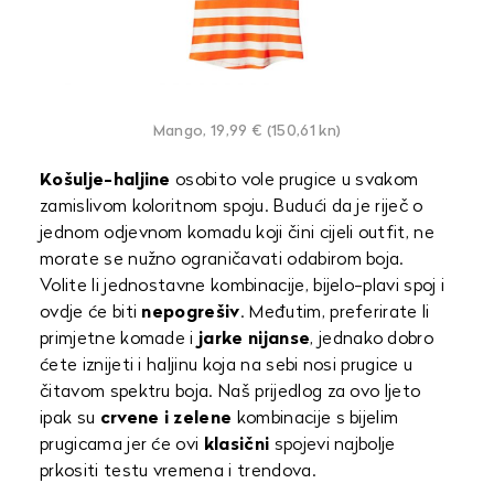
Mango, 19,99 € (150,61 kn)
Košulje-haljine
osobito vole prugice u svakom
zamislivom koloritnom spoju. Budući da je riječ o
jednom odjevnom komadu koji čini cijeli outfit, ne
morate se nužno ograničavati odabirom boja.
Volite li jednostavne kombinacije, bijelo-plavi spoj i
ovdje će biti
nepogrešiv
. Međutim, preferirate li
primjetne komade i
jarke nijanse
, jednako dobro
ćete iznijeti i haljinu koja na sebi nosi prugice u
čitavom spektru boja. Naš prijedlog za ovo ljeto
ipak su
crvene i zelene
kombinacije s bijelim
prugicama jer će ovi
klasični
spojevi najbolje
prkositi testu vremena i trendova.