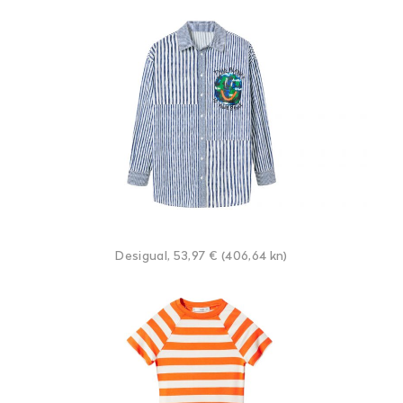
Desigual, 53,97 € (406,64 kn)