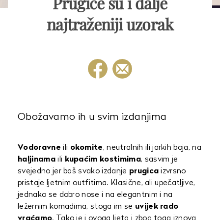
Prugice su i dalje
najtraženiji uzorak
Obožavamo ih u svim izdanjima
Vodoravne
ili
okomite
, neutralnih ili jarkih boja, na
haljinama
ili
kupaćim kostimima
, sasvim je
svejedno jer baš svako izdanje
prugica
izvrsno
pristaje ljetnim outfitima. Klasične, ali upečatljive,
jednako se dobro nose i na elegantnim i na
ležernim komadima, stoga im se
uvijek rado
vraćamo
. Tako je i ovoga ljeta i zbog toga iznova