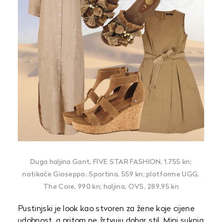
Duga haljina Gant, FIVE STAR FASHION, 1.755 kn;
natikače Gioseppo, Sportina, 559 kn; platforme UGG,
The Core, 990 kn; haljina, OVS, 289,95 kn
Pustinjski je look kao stvoren za žene koje cijene
udobnost, a pritom ne žrtvuju dobar stil. Mini suknja