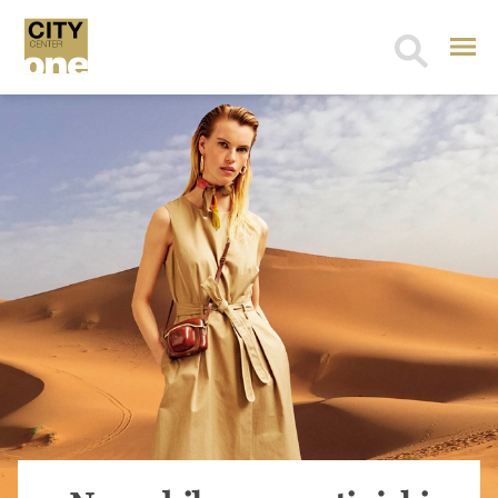
Search
for: