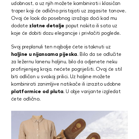
udobnost, a uz njih možete kombinirati i klasičan
traper koji će odlično pristajati uz zagasite tonove.
Ovaj će look do posebnog izražaja doći kad mu
dodate
zlatne detalje
poput nakita ili sata uz
koje će dobiti dozu elegancije i privlačiti poglede.
Svoj preplanuli ten najbolje ćete istaknuti uz
haljine u nijansama pijeska
. Bilo da se odlučite
za ležernu lanenu haljinu, bilo da odjenete neku
profinjenijeg kroja, nećete pogriješiti. Ovaj će stil
biti odličan u svakoj prilici. Uz haljine možete
kombinirati zanimljive natikače ili izrazito udobne
platformice od pluta
. U obje varijante izgledat
ćete odlično.