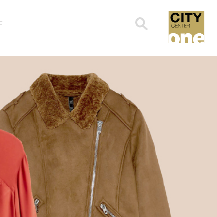
Search
E
for: