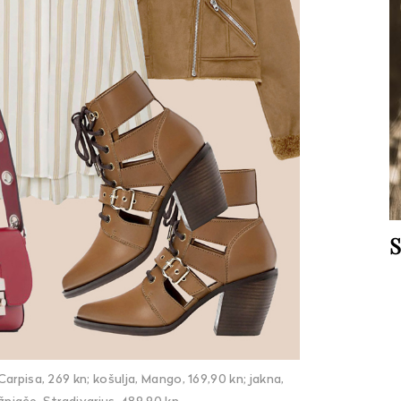
S
Carpisa, 269 kn; košulja, Mango, 169,90 kn; jakna,