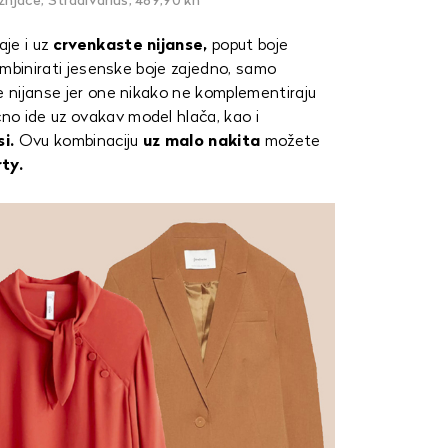
žnjače, Stradivarius, 489,90 kn
aje i uz
crvenkaste nijanse,
poput boje
kombinirati jesenske boje zajedno, samo
e nijanse jer one nikako ne komplementiraju
čno ide uz ovakav model hlača, kao i
i.
Ovu kombinaciju
uz malo nakita
možete
rty.