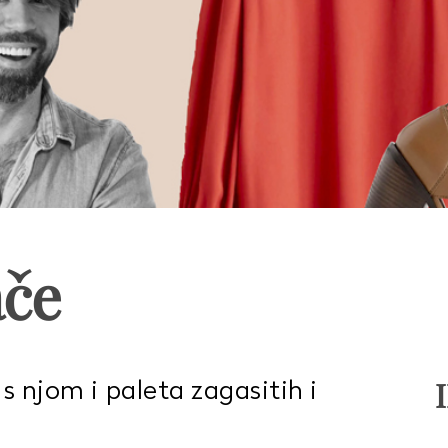
ače
 s njom i paleta zagasitih i