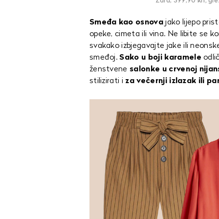
Zara, 399,90 kn; gle
Smeđa kao osnova
jako lijepo prist
opeke, cimeta ili vina. Ne libite se 
svakako izbjegavajte jake ili neonsk
smeđoj.
Sako u boji karamele
odli
ženstvene
salonke u crvenoj nijans
stilizirati i
za večernji izlazak ili pa