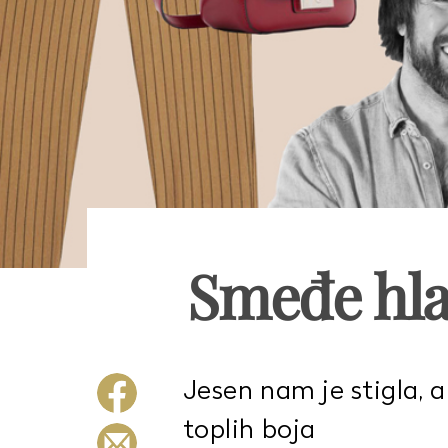
Smeđe hl
Jesen nam je stigla, a
toplih boja