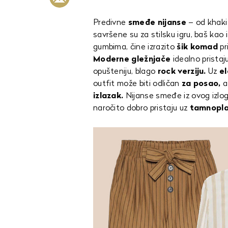
Predivne
smeđe nijanse
– od khaki
savršene su za stilsku igru, baš kao
gumbima, čine izrazito
šik komad
pr
Moderne gležnjače
idealno pristaj
opušteniju, blago
rock verziju.
Uz
el
outfit može biti odličan
za posao,
a
izlazak.
Nijanse smeđe iz ovog izlog
naročito dobro pristaju uz
tamnopla