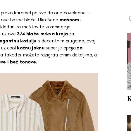
 preko karamel pa sve do one čokoladne –
 i ove bazne hlače. Ukrašene
mašnom
i
ikladan za maštovite kombinacije.
u uz ove
3/4 hlače mrkva kroja
za
egantnu košulju
s decentnim prugama, ovaj
 uz cool
kožnu jaknu
super je opcija
za
a također možete razigrati crnim detaljima, a
ve i bež tonove.
K