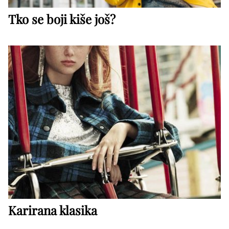
Tko se boji kiše još?
Karirana klasika