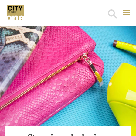
Search
for: