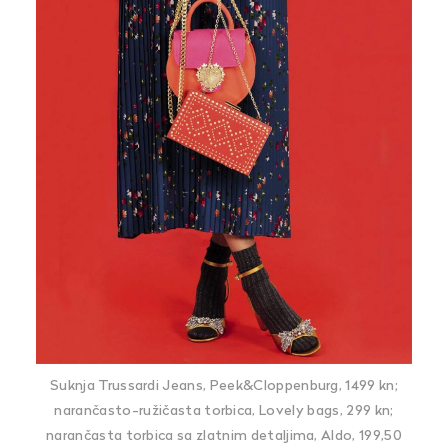
Suknja Trussardi Jeans, Peek&Cloppenburg, 1499 kn;
narančasto-ružičasta torbica, Lovely bags, 299 kn;
narančasta torbica sa zlatnim detaljima, Aldo, 199,50