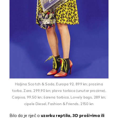
Haljina Scotch & Soda, Europa 92, 899 kn; prozirna
torba, Zara, 299,90 kn; plava torbica (unutar prozirne),
Carpisa, 99,50 kn; šarena torbica, Lovely bags, 289 kn;
cipele Diesel, Fashion & Friends, 2150 kn
Bilo da je riječ o
uzorku reptila, 3D prošivima ili