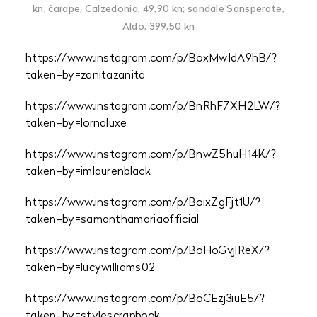
kn; čarape, Calzedonia, 49,90 kn; sandale Sansperate,
Aldo, 399,50 kn
https://www.instagram.com/p/BoxMwIdA9hB/?
taken-by=zanitazanita
https://www.instagram.com/p/BnRhF7XH2LW/?
taken-by=lornaluxe
https://www.instagram.com/p/BnwZ5huH14K/?
taken-by=imlaurenblack
https://www.instagram.com/p/BoixZgFjt1U/?
taken-by=samanthamariaofficial
https://www.instagram.com/p/BoHoGvjlReX/?
taken-by=lucywilliams02
https://www.instagram.com/p/BoCEzj3iuE5/?
taken-by=stylescrapbook