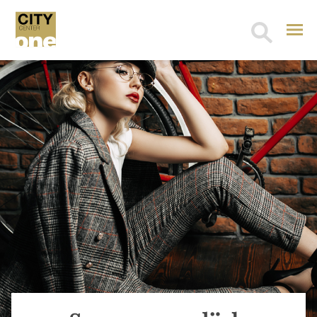
Search
for: