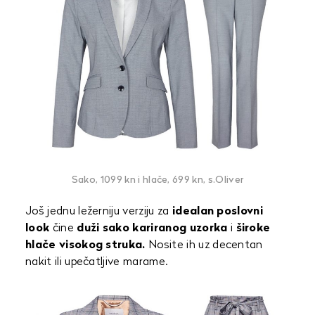
Sako, 1099 kn i hlače, 699 kn, s.Oliver
Još jednu ležerniju verziju za
idealan poslovni
look
čine
duži sako kariranog uzorka
i
široke
hlače visokog struka.
Nosite ih uz decentan
nakit ili upečatljive marame.