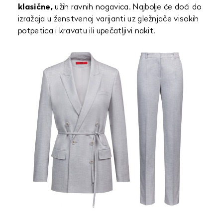
klasične,
užih ravnih nogavica. Najbolje će doći do
izražaja u ženstvenoj varijanti uz gležnjače visokih
potpetica i kravatu ili upečatljivi nakit.