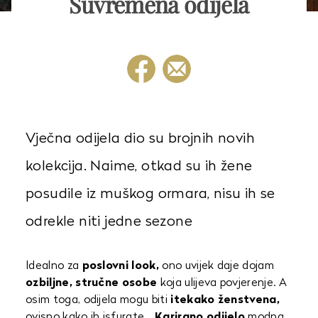
Suvremena odijela
Vječna odijela dio su brojnih novih
kolekcija. Naime, otkad su ih žene
posudile iz muškog ormara, nisu ih se
odrekle niti jedne sezone
Idealno za
poslovni look,
ono uvijek daje dojam
ozbiljne, stručne osobe
koja ulijeva povjerenje. A
osim toga, odijela mogu biti
itekako ženstvena,
ovisno kako ih isfurate…
Karirano odijelo
modna