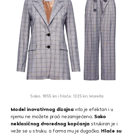
Sako, 1855 kn i hlače, 1225 kn, Marella
Model inovativnog dizajna
vrlo je efektan i u
njemu ne možete proći nezamijećeno.
Sako
neklasičnog dvorednog kopčanja
strukiran je i
veže se u struku, a forma mu je dugačka.
Hlače su