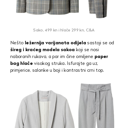
Sako, 499 kn i hlače 299 kn, C&A
Nešto
ležernija varijanata odijela
sastoji se od
šireg i kraćeg modela sakoa
koji se nosi
naboranih rukava, a par im čine omiljene
paper
bag hlače
visokog struka. Isfurajte ga uz,
primjerice, salonke u boji i kontrastni crni top.