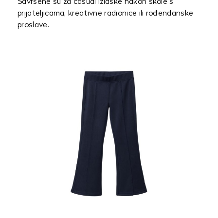
Savršene su za casual izlaske nakon škole s
prijateljicama, kreativne radionice ili rođendanske
proslave.