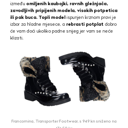
između
omiljenih kaubojki, ravnih gležnjača,
zavodljivih pripijenih modela, visokih potpetica
ili pak buca.
Topli model
ispunjen krznom pravi je
izbor za hladne mjesece, a
rebrasti potplat
dobro
će vam doći ukoliko padne snijeg jer vam se neće
klizati.
Francomina, Transporter Footwear, s 949 kn sniženo na