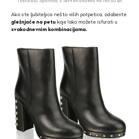
Tosca Blu, Sportina, s 1499 kn sniženo na 749,50 kn
Ako ste ljubiteljica nešto viših potpetica, odaberite
gležnjače na petu
koje lako možete isfurati u
svakodnevnim kombinacijama.