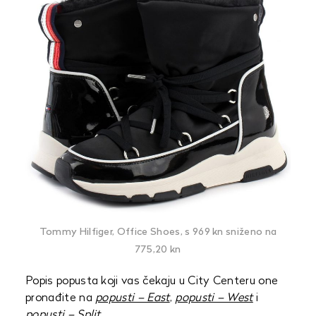
Tommy Hilfiger, Office Shoes, s 969 kn sniženo na
775,20 kn
Popis popusta koji vas čekaju u City Centeru one
pronađite na
popusti – East
,
popusti – West
i
popusti – Split
.