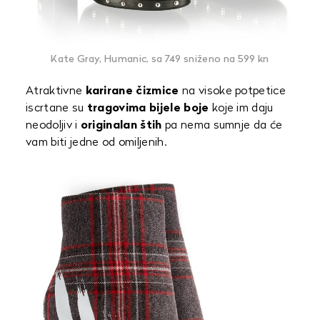
Kate Gray, Humanic, sa 749 sniženo na 599 kn
Atraktivne
karirane čizmice
na visoke potpetice
iscrtane su
tragovima bijele boje
koje im daju
neodoljiv i
originalan štih
pa nema sumnje da će
vam biti jedne od omiljenih.