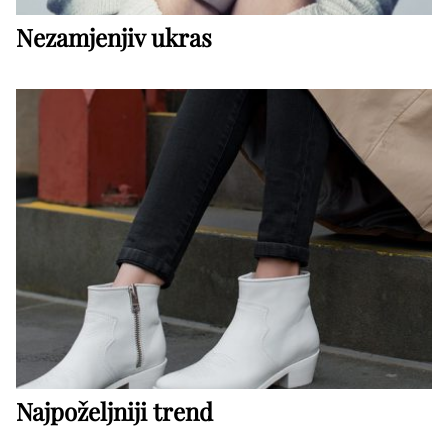
Nezamjenjiv ukras
Najpoželjniji trend