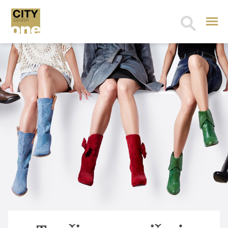
Search
for: