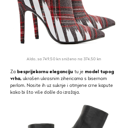
Aldo, sa 749,50 kn sniženo na 374,50 kn
Za
besprijekornu eleganciju
tu je
model tupog
vrha,
ukrašen ukrasnim zihericama s bisernom
perlom. Nosite ih uz suknje i otmjene crne kapute
kako bi što više došle do izražaja.