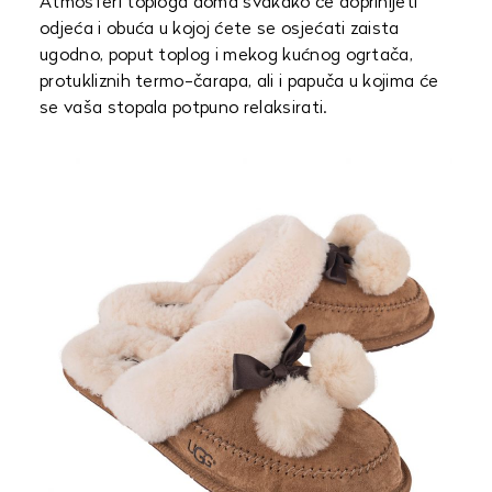
Atmosferi toploga doma svakako će doprinijeti
odjeća i obuća u kojoj ćete se osjećati zaista
ugodno, poput toplog i mekog kućnog ogrtača,
protukliznih termo-čarapa, ali i papuča u kojima će
se vaša stopala potpuno relaksirati.