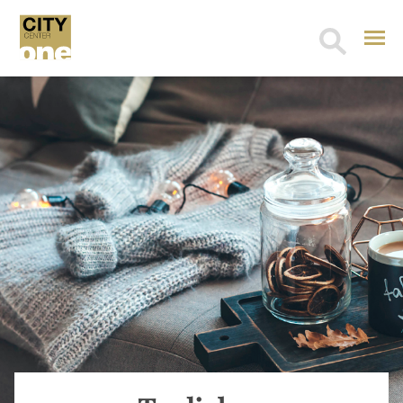
Search
for: