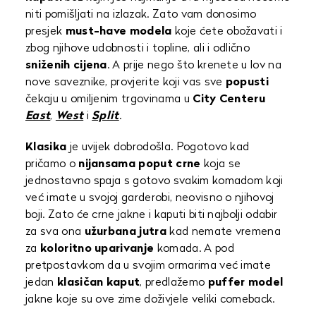
niti pomišljati na izlazak. Zato vam donosimo
presjek
must-have modela
koje ćete obožavati i
zbog njihove udobnosti i topline, ali i odlično
sniženih cijena
. A prije nego što krenete u lov na
nove saveznike, provjerite koji vas sve
popusti
čekaju u omiljenim trgovinama u
City Centeru
East
,
West
i
Split
.
Klasika
je uvijek dobrodošla. Pogotovo kad
pričamo o
nijansama poput crne
koja se
jednostavno spaja s gotovo svakim komadom koji
već imate u svojoj garderobi, neovisno o njihovoj
boji. Zato će crne jakne i kaputi biti najbolji odabir
za sva ona
užurbana jutra
kad nemate vremena
za
koloritno uparivanje
komada. A pod
pretpostavkom da u svojim ormarima već imate
jedan
klasičan kaput
, predlažemo
puffer model
jakne koje su ove zime doživjele veliki comeback.