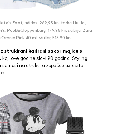
ete’s Foot, adidas, 269,95 kn; torba Liu Jo,
i’s, Peek&Cloppenburg, 149,95 kn; suknja, Zara,
 Omnia Pink 40 ml, Müller, 513,90 kn
uz
strukirani karirani sako
i
majicu s
,
koji ove godine slavi 90 godina! Styling
a se nosi na struku, a zapešće ukrasite
om.