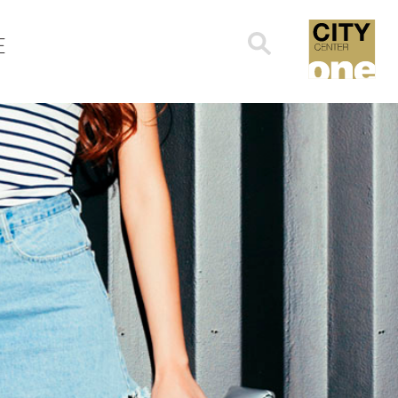
Search
E
for: