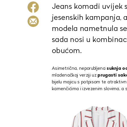
Jeans komadi uvijek s
jesenskih kampanja, 
modela nametnula se 
sada nosi u kombinaci
obućom.
Asimetrična, neporubljena
suknja o
mladenačkoj verziji uz
prugasti sa
bijelu majicu s potpisom te atraktiv
kamenčićima i izvezenim slovima, a 