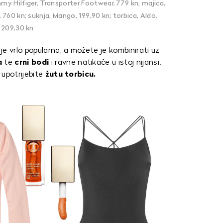
y Hilfiger, Transporter Footwear, 779 kn; majica,
 760 kn; suknja, Mango, 199,90 kn; torbica, Aldo,
209,30 kn
e vrlo popularna, a možete je kombinirati uz
a
te
crni bodi
i ravne natikače u istoj nijansi.
 upotrijebite
žutu torbicu.