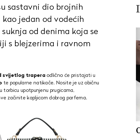
u sastavni dio brojnih
a kao jedan od vodećih
suknja od denima koja se
ji s blejzerima i ravnom
d svijetlog trapera
odlično će pristajati u
ko
te popularne natikače. Nosite je uz običnu
nu torbicu upotpunjenu prugicama,
sve začinite kapljicom dobrog parfema.
C