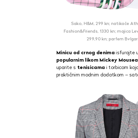
Sako, H&M, 299 kn; natikače Athl
Fashion&Friends, 1330 kn; majica Lev
299,90 kn; parfem Bvlgari
Minicu od crnog denima
isfurajte 
popularnim likom Mickey Mousea
uparite s
tenisicama
i torbicom koj
praktičnim modnim dodatkom – sat