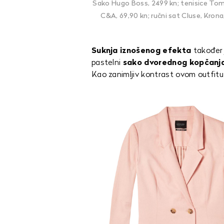
Sako Hugo Boss, 2499 kn; tenisice Tomm
C&A, 69,90 kn; ručni sat Cluse, Krona,
Suknja iznošenog efekta
također j
pastelni
sako dvorednog kopčanj
Kao zanimljiv kontrast ovom outfitu