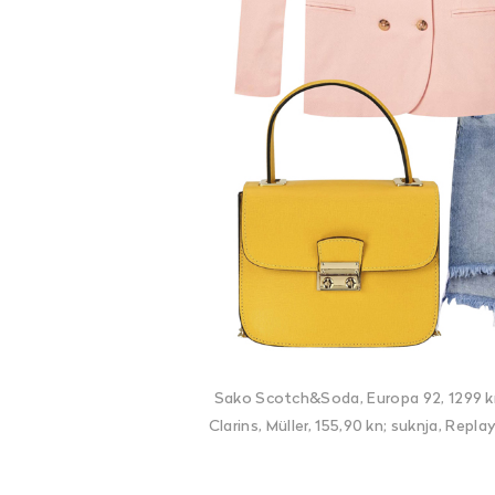
Sako Scotch&Soda, Europa 92, 1299 kn;
Clarins, Müller, 155,90 kn; suknja, Repl