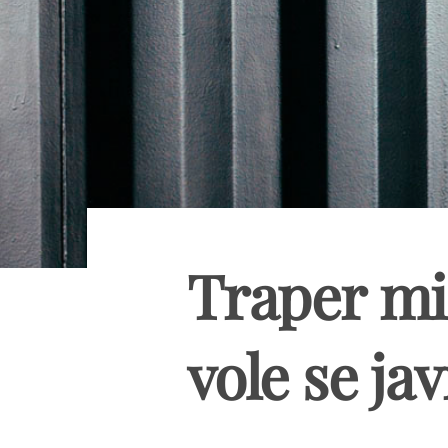
Traper mi
vole se ja