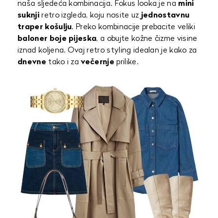
naša sljedeća kombinacija. Fokus looka je na
mini
suknji
retro izgleda, koju nosite uz
jednostavnu
traper košulju
. Preko kombinacije prebacite veliki
baloner boje pijeska
, a obujte kožne čizme visine
iznad koljena. Ovaj retro styling idealan je kako za
dnevne
tako i za
večernje
prilike.