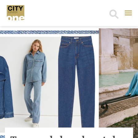
Search
for: