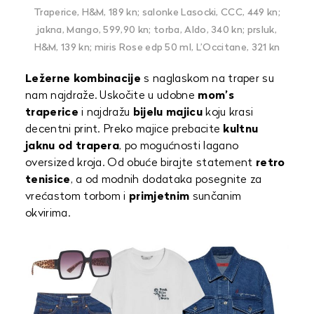
Traperice, H&M, 189 kn; salonke Lasocki, CCC, 449 kn;
jakna, Mango, 599,90 kn; torba, Aldo, 340 kn; prsluk,
H&M, 139 kn; miris Rose edp 50 ml, L’Occitane, 321 kn
Ležerne kombinacije
s naglaskom na traper su
nam najdraže. Uskočite u udobne
mom’s
traperice
i najdražu
bijelu majicu
koju krasi
decentni print. Preko majice prebacite
kultnu
jaknu od trapera
, po mogućnosti lagano
oversized kroja. Od obuće birajte statement
retro
tenisice
, a od modnih dodataka posegnite za
vrećastom torbom i
primjetnim
sunčanim
okvirima.