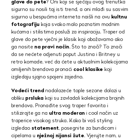
glave do pete
? Oni koji se sjećaju ovog trenutka
sigurno su nosili taj isti trend, a oni mlađi su sasvim
sigurno u bespućima interneta naišli na ovu
kultnu
fotografiju
koja svako malo poznatim modnim
kućama i stilistima posluži za inspiraciju. Traper od
glave do pete vječni je klasik koji obožavamo ako
ga nosite
na pravi način
. Što to znači? To znači
da se nećete odjenuti poput Justina i Britney u
retro komade, već da ćete u aktualnim kolekcijama
omiljenih brendova pronaći
cool klasike
koji
izgledaju sjajno spojeni zajedno.
Vodeći trend
nadolazeće tople sezone dolazi u
obliku
prsluka
koji su zavladali kolekcijama brojnih
brendova. Pronađite svog traper favorita i
stilizirajte ga na
ultra moderan
i cool način uz
traperice visokog struka. Kako bi vaš styling
izgledao
statement
, posegnite za bundicom i
cipelama u
nježnoj nijansi žute
. Vjerujte nam, u