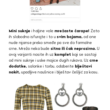
Mini suknje
i haljine vole
mrežaste čarape!
Zato
ih slobodno isfurajte i to u
svim bojama,
od one
nude nijanse preko smeđe pa sve do formalne
crne. Mreža neka bude
sitna ili čak neprozirna.
U
ovoj varijanti nosite ih uz
komplet
koji se sastoji
od mini suknje i uske majice dugih rukava. Uz
crne
dodatke,
salonke i torbu, odaberite
blještavi
nakit,
upadljive naušnice i blještav češljić za kosu.