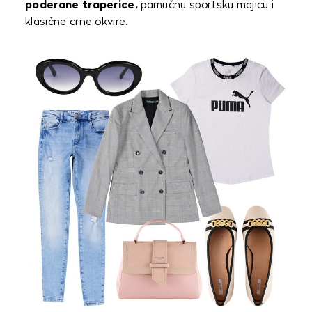
poderane traperice,
pamučnu sportsku majicu i
klasične crne okvire.