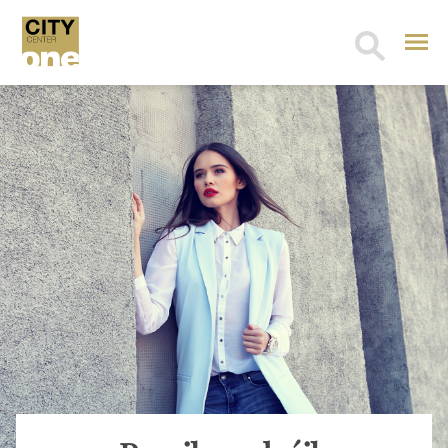
Search
for: