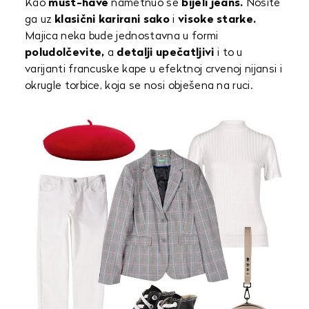
Kao
must-have
nametnuo se
bijeli jeans.
Nosite
ga uz
klasični karirani sako
i
visoke starke.
Majica neka bude jednostavna u formi
poludolčevite,
a
detalji upečatljivi
i to u
varijanti francuske kape u efektnoj crvenoj nijansi i
okrugle torbice, koja se nosi obješena na ruci.