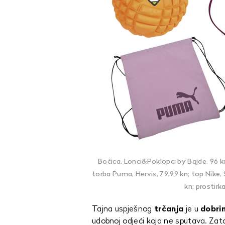
Bočica, Lonci&Poklopci by Bajde, 96 k
torba Puma, Hervis, 79,99 kn; top Nike, S
kn; prostirk
Tajna uspješnog
trčanja
je u
dobri
udobnoj odjeći koja ne sputava. Zat