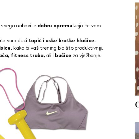
je svega nabavite
dobru opremu
koja će vam
će vam doći
topić i uske kratke hlačice.
sice,
kako bi vaš trening bio što produktivniji.
jača, fitness traka,
ali i
bučice
za vježbanje.
O