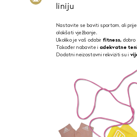
liniju
Nastavite se baviti sportom, ali pri
olakšati vježbanje.
Ukoliko je vaš odabir
fitness,
dobro 
Također nabavite i
adekvatne teni
Dodatni neizostavni rekviziti su i
vi