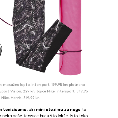
n; masažna lopta, Intersport, 199,95 kn; platnena
port Vision, 229 kn; tajice Nike, Intersport, 349,95
a Nike, Hervis, 319,99 kn
m tenisicama,
ali i
mini utezima za noge
te
o neka vaše tenisice budu što lakše. Isto tako