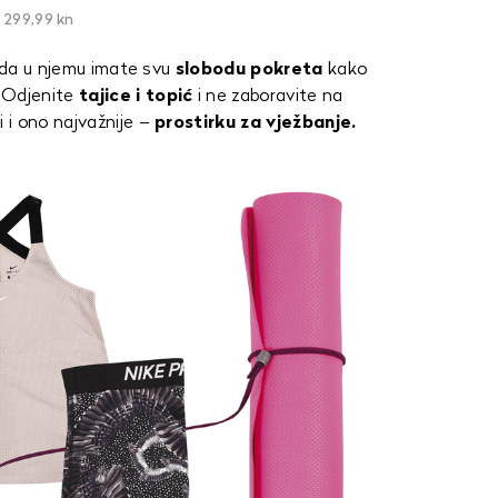
299,99 kn
 da u njemu imate svu
slobodu pokreta
kako
Odjenite
tajice i topić
i ne zaboravite na
i i ono najvažnije –
prostirku za vježbanje.