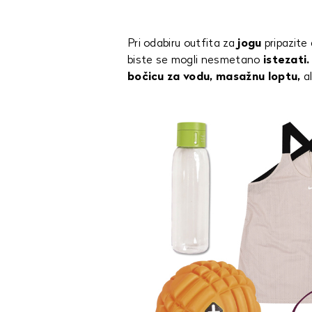
Pri odabiru outfita za
jogu
pripazite
biste se mogli nesmetano
istezati.
bočicu za vodu, masažnu loptu,
al