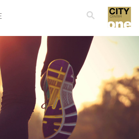
Search
E
for: