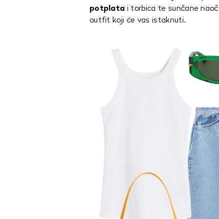
potplata
i torbica te sunčane naoča
outfit koji će vas istaknuti.