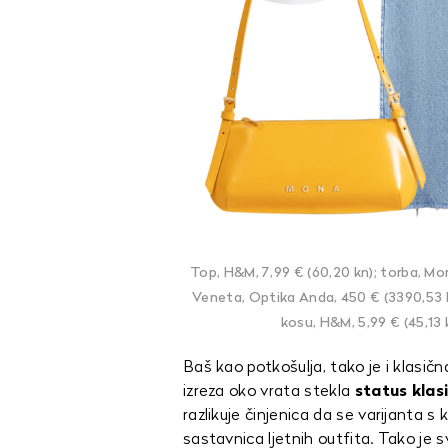
Top, H&M, 7,99 € (60,20 kn); torba, Mo
Veneta, Optika Anda, 450 € (3390,53 k
kosu, H&M, 5,99 € (45,13 k
Baš kao potkošulja, tako je i klasičn
izreza oko vrata stekla
status klas
razlikuje činjenica da se varijanta s
sastavnica ljetnih outfita. Tako je