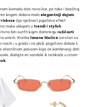
om komadu dati novo lice, pa tako i bazičnoj
vim krojem dobiva malo
elegantniji dojam
.
 viskoze
čija nježnost pojačava efekt
puno muke uklapati u
trendi
i stylish
tivno biti outfit kojim dominiraju
ružičasti
no umiriti. Kratke
lanene hlačice
izvrstan su
nositi i u gradu i na plaži, pogotovo dolaze li
s elastičnom pasicom koja će kombinaciji dati
nosile, dodajte im sandale ili natikače u istom
ook
.