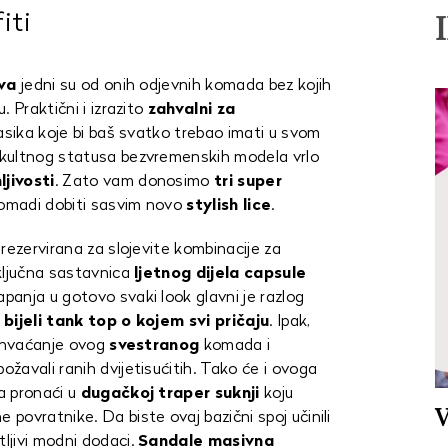
iti
ava
jedni su od onih odjevnih komada bez kojih
 Praktični i izrazito
zahvalni za
klasika koje bi baš svatko trebao imati u svom
kultnog statusa bezvremenskih modela vrlo
jivosti
. Zato vam donosimo
tri super
komadi dobiti sasvim novo
stylish lice
.
rezervirana za slojevite kombinacije za
ključna sastavnica
ljetnog dijela capsule
apanja u gotovo svaki look glavni je razlog
bijeli tank top o kojem svi pričaju
. Ipak,
 shvaćanje ovog
svestranog
komada i
žavali ranih dvijetisućitih. Tako će i ovoga
a pronaći u
dugačkoj traper suknji
koju
V
ovratnike. Da biste ovaj bazični spoj učinili
tljivi modni dodaci.
Sandale masivna