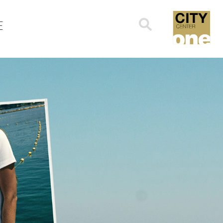
Search
E
for: