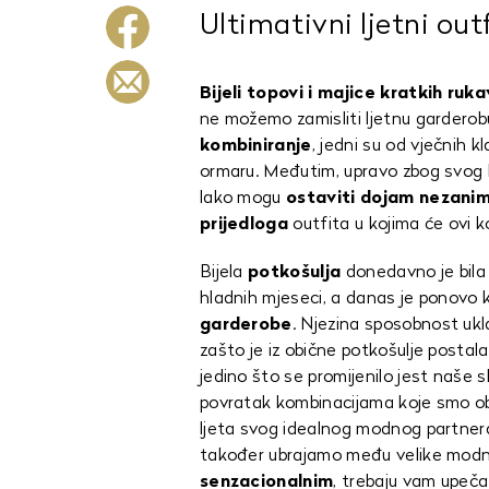
Ultimativni ljetni outf
Bijeli topovi i majice kratkih ruk
ne možemo zamisliti ljetnu garderobu.
kombiniranje
, jedni su od vječnih 
ormaru. Međutim, upravo zbog svog 
lako mogu
ostaviti dojam nezaniml
prijedloga
outfita u kojima će ovi 
Bijela
potkošulja
donedavno je bila 
hladnih mjeseci, a danas je ponovo 
garderobe
. Njezina sposobnost ukl
zašto je iz obične potkošulje postala
jedino što se promijenilo jest naše
povratak kombinacijama koje smo obo
ljeta svog idealnog modnog partner
također ubrajamo među velike modne p
senzacionalnim
, trebaju vam upeča