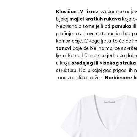
Klasičan
„
V
“
izrez
svakom će odjevn
bijeloj
majici kratkih rukava
koja o
Neovisno o tome je li od
pamuka ili
profinjenosti, ovu ćete majicu bez 
kombinacije. Ovoga ljeta to će defini
tonovi
koje će bjelina majice savrše
ljetni komad što će se jednako dobro 
u kroju
srednjeg ili visokog struka
strukturu. No, u kojoj god prigodi ih 
tonu za toliko traženi
Barbiecore l