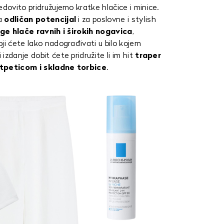
edovito pridružujemo kratke hlačice i minice.
a
odličan potencijal
i za poslovne i stylish
ge hlače ravnih i širokih nogavica
,
ji ćete lako nadograđivati u bilo kojem
zdanje dobit ćete pridružite li im hit
traper
tpeticom i skladne torbice
.