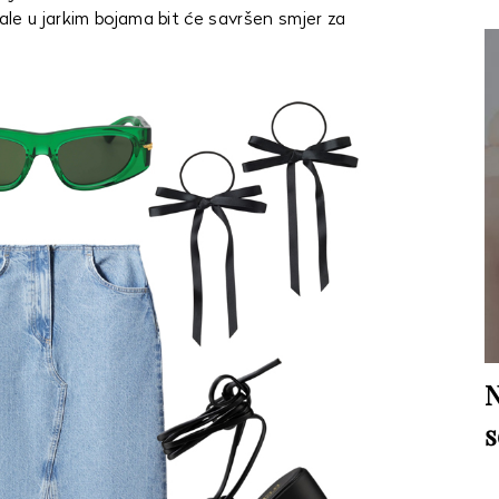
le u jarkim bojama bit će savršen smjer za
N
s