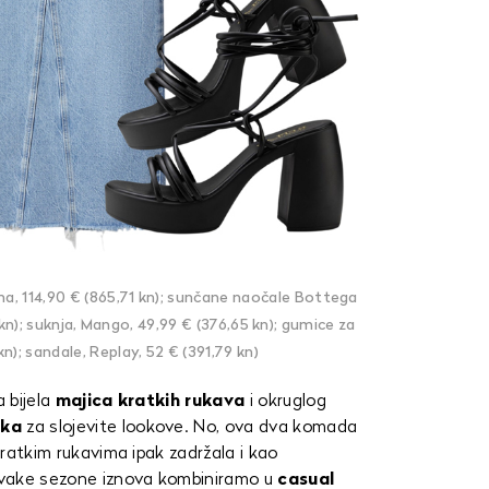
na, 114,90 € (865,71 kn); sunčane naočale Bottega
n); suknja, Mango, 49,99 € (376,65 kn); gumice za
n); sandale, Replay, 52 € (391,79 kn)
a bijela
majica kratkih rukava
i okruglog
ika
za slojevite lookove. No, ova dva komada
 kratkim rukavima ipak zadržala i kao
 svake sezone iznova kombiniramo u
casual