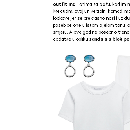
outfitima
i onima za plažu, kad im r
Međutim, ovaj univerzalni komad im
lookove jer se prekrasno nosi i uz
du
posebice one u istom bijelom tonu ko
smjeru. A ove godine posebno trendi i
dodatke u obliku
sandala s blok po