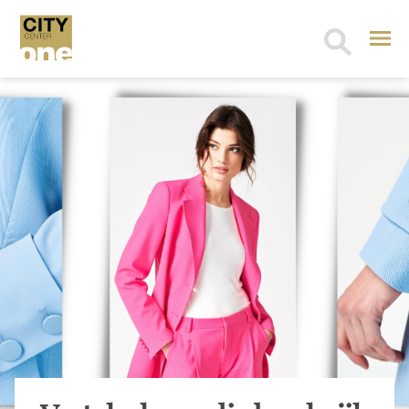
Search
for: