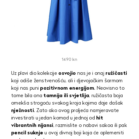
1490 kn
Uz plavi dio kolekcije
osvojio
nas je i onaj
ružičasti
koji odiše ženstvenošću, ali i djevojačkim šarmom
koji nas puni
pozitivnom energijom
. Neovisno to
tome bila ona
tamnija ili svjetlija
, ružičasta boja
omekša strogoću svakog kroja kojima daje dašak
nježnosti
. Zato ako ovog proljeća namjeravate
investirati u jedan komad u jednoj od
hit
vibrantnih nijansi
, razmislite o nabavi sakoa ili pak
pencil suknje
u ovoj divnoj boji koja će oplemeniti