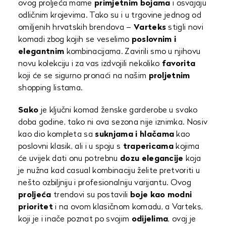
ovog proljeća mame
primjetnim bojama
i osvajaju
odličnim krojevima. Tako su i u trgovine jednog od
omiljenih hrvatskih brendova –
Varteks
stigli novi
komadi zbog kojih se veselimo
poslovnim i
elegantnim
kombinacijama. Zavirili smo u njihovu
novu kolekciju i za vas izdvojili nekoliko
favorita
koji će se sigurno pronaći na našim
proljetnim
shopping listama.
Sako
je ključni komad ženske garderobe u svako
doba godine, tako ni ova sezona nije iznimka. Nosiv
kao dio kompleta sa
suknjama i hlačama
kao
poslovni klasik, ali i u spoju s
trapericama
kojima
će uvijek dati onu potrebnu
dozu elegancije
koja
je nužna kad casual kombinaciju želite pretvoriti u
nešto ozbiljniju i profesionalniju varijantu. Ovog
proljeća
trendovi su postavili
boje kao modni
prioritet
i na ovom klasičnom komadu, a Varteks,
koji je i inače poznat po svojim
odijelima
, ovaj je