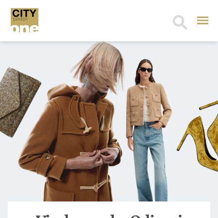
Search
for: