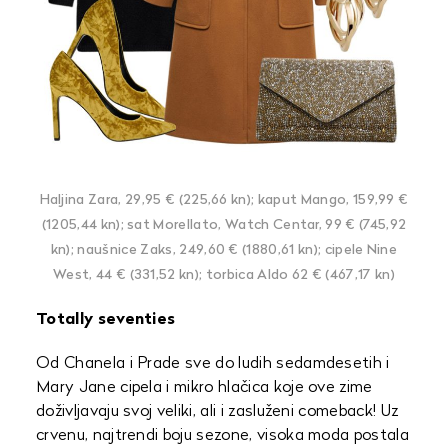
Haljina Zara, 29,95 € (225,66 kn); kaput Mango, 159,99 €
(1205,44 kn); sat Morellato, Watch Centar, 99 € (745,92
kn); naušnice Zaks, 249,60 € (1880,61 kn); cipele Nine
West, 44 € (331,52 kn); torbica Aldo 62 € (467,17 kn)
Totally seventies
Od Chanela i Prade sve do ludih sedamdesetih i
Mary Jane cipela i mikro hlačica koje ove zime
doživljavaju svoj veliki, ali i zasluženi comeback! Uz
crvenu, najtrendi boju sezone, visoka moda postala