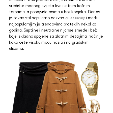
Miuccia Prada pozicionirala je istoimeni brend u
središte modnog svijeta kvalitetnim kožnim
torbama, a ponajviše onima u boji konjaka. Danas
je takav stil popularno nazvan
i među
quiet luxury
najpopularnijim je trendovima proteklih nekoliko
godina. Suptilne i neutralne nijanse smeđe i bež
boje, skladno spojene sa zlatnim detaljima, način je
kako ćete visoku modu nositi i na gradskim
ulicama.