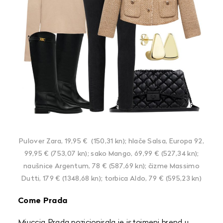
Pulover Zara, 19,95 € (150,31 kn); hlače Salsa, Europa 92,
99,95 € (753,07 kn); sako Mango, 69,99 € (527,34 kn);
naušnice Argentum, 78 € (587,69 kn); čizme Massimo
Dutti, 179 € (1348,68 kn); torbica Aldo, 79 € (595,23 kn)
Come Prada