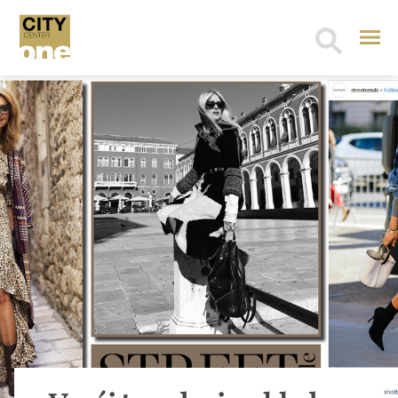
Search
for: