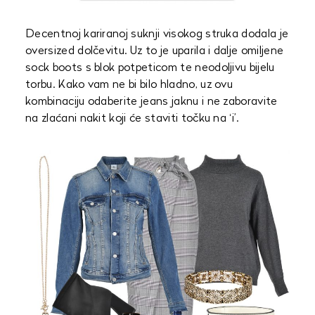
Decentnoj kariranoj suknji visokog struka dodala je
oversized dolčevitu. Uz to je uparila i dalje omiljene
sock boots s blok potpeticom te neodoljivu bijelu
torbu. Kako vam ne bi bilo hladno, uz ovu
kombinaciju odaberite jeans jaknu i ne zaboravite
na zlaćani nakit koji će staviti točku na ‘i’.