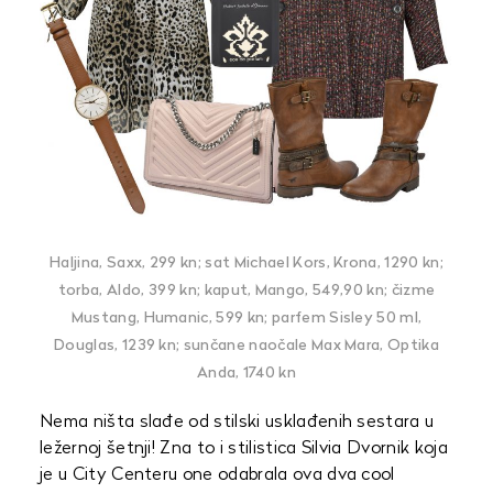
Haljina, Saxx, 299 kn; sat Michael Kors, Krona, 1290 kn;
torba, Aldo, 399 kn; kaput, Mango, 549,90 kn; čizme
Mustang, Humanic, 599 kn; parfem Sisley 50 ml,
Douglas, 1239 kn; sunčane naočale Max Mara, Optika
Anda, 1740 kn
Nema ništa slađe od stilski usklađenih sestara u
ležernoj šetnji! Zna to i stilistica Silvia Dvornik koja
je u City Centeru one odabrala ova dva cool