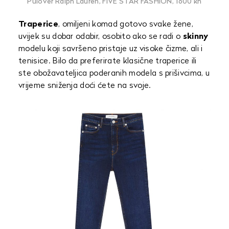
Pulover Ralph Lauren, FIVE STAR FASHION, 1600 kn
Traperice
, omiljeni komad gotovo svake žene,
uvijek su dobar odabir, osobito ako se radi o
skinny
modelu koji savršeno pristaje uz visoke čizme, ali i
tenisice. Bilo da preferirate klasične traperice ili
ste obožavateljica poderanih modela s prišivcima, u
vrijeme sniženja doći ćete na svoje.