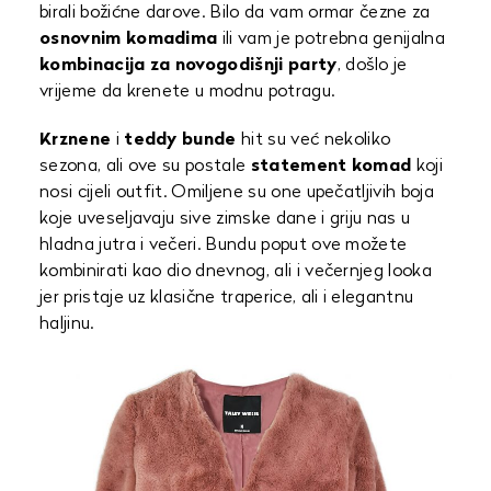
birali božićne darove. Bilo da vam ormar čezne za
osnovnim komadima
ili vam je potrebna genijalna
kombinacija za novogodišnji party
, došlo je
vrijeme da krenete u modnu potragu.
Krznene
i
teddy bunde
hit su već nekoliko
sezona, ali ove su postale
statement komad
koji
nosi cijeli outfit. Omiljene su one upečatljivih boja
koje uveseljavaju sive zimske dane i griju nas u
hladna jutra i večeri. Bundu poput ove možete
kombinirati kao dio dnevnog, ali i večernjeg looka
jer pristaje uz klasične traperice, ali i elegantnu
haljinu.