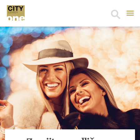
Search
for: