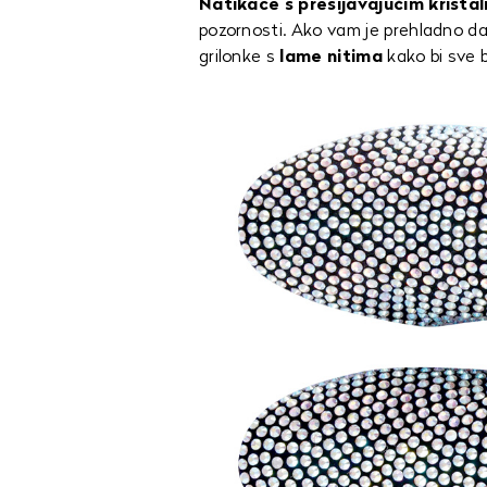
Natikače s presijavajućim krista
pozornosti. Ako vam je prehladno da 
grilonke s
lame nitima
kako bi sve bi