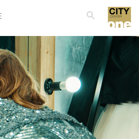
Search
E
for: