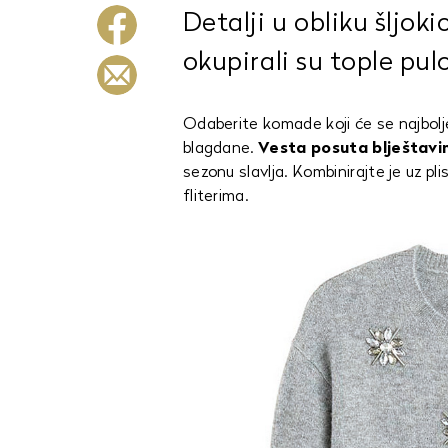
Detalji u obliku šljok
okupirali su tople pu
Odaberite komade koji će se najbolje 
blagdane.
Vesta posuta blještav
sezonu slavlja. Kombinirajte je uz pl
fliterima.