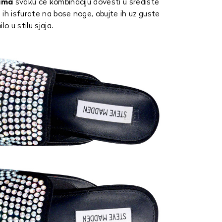
lima
svaku će kombinaciju dovesti u središte
ih isfurate na bose noge, obujte ih uz guste
lo u stilu sjaja.