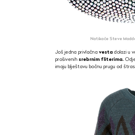
Natikače Steve Madde
Još jedna privlačna
vesta
dolazi u v
prošivenih
srebrnim fliterima.
Odje
imaju blještavu bočnu prugu od štras