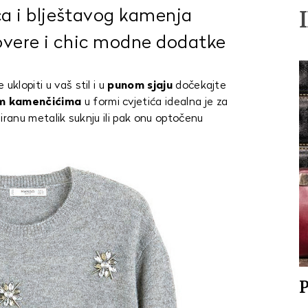
ica i blještavog kamenja
lovere i chic modne dodatke
uklopiti u vaš stil i u
punom sjaju
dočekajte
im kamenčićima
u formi cvjetića idealna je za
isiranu metalik suknju ili pak onu optočenu
P