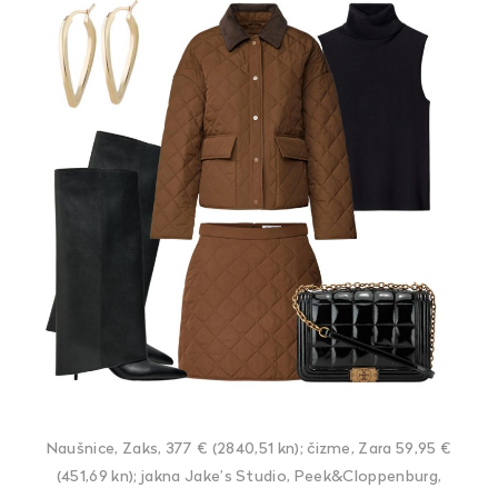
Naušnice, Zaks, 377 € (2840,51 kn); čizme, Zara 59,95 €
(451,69 kn); jakna Jake’s Studio, Peek&Cloppenburg,