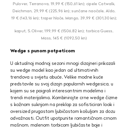
Pulover, Terranova, 19,99 € (150,61 kn); cipele Catwalk,
Deichman, 29,99 € (225,96 kn); sunčane naočale, Aldo,
19 € (143,16 kn); traper hlače, Mango, 39,99 € (301,30 kn);
kaput, S.Oliver, 199,99 € (1506,82 kn); torbica Guess,
Mass, 145 € (1092,50 kn)
Wedge s punom potpeticom
U aktualnoj modnoj sezoni mnogi dizajneri prikazali
su wedge model kao jedan od ultimativnih
trendova u svijetu obuće. Velike modne kuće
predstavile su svoj dizajn popularnih wedgesica, u
kojem su se poigrali interesantnim modelima i
trendi materijalima. Kombinirajte crne wedge čizme
s kožnom suknjom na preklop za sofisticiran look i
oversized prugastom ljubičastom košuljom za dozu
odvažnosti. Outfit upotpunite romantičnom crnom
mašnom, malenom torbicom ljubičaste boje i