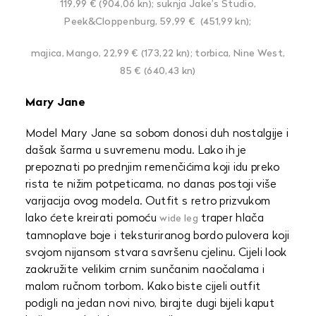
119,99 € (904,06 kn); suknja Jake’s Studio,
Peek&Cloppenburg, 59,99 €
(451,99 kn);
majica, Mango, 22,99 € (173,22 kn); torbica, Nine West,
85 € (640,43 kn)
Mary Jane
Model Mary Jane sa sobom donosi duh nostalgije i
dašak šarma u suvremenu modu. Lako ih je
prepoznati po prednjim remenčićima koji idu preko
rista te nižim potpeticama, no danas postoji više
varijacija ovog modela. Outfit s retro prizvukom
lako ćete kreirati pomoću
traper hlača
wide leg
tamnoplave boje i teksturiranog bordo pulovera koji
svojom nijansom stvara savršenu cjelinu. Cijeli look
zaokružite velikim crnim sunčanim naočalama i
malom ručnom torbom. Kako biste cijeli outfit
podigli na jedan novi nivo, birajte dugi bijeli kaput