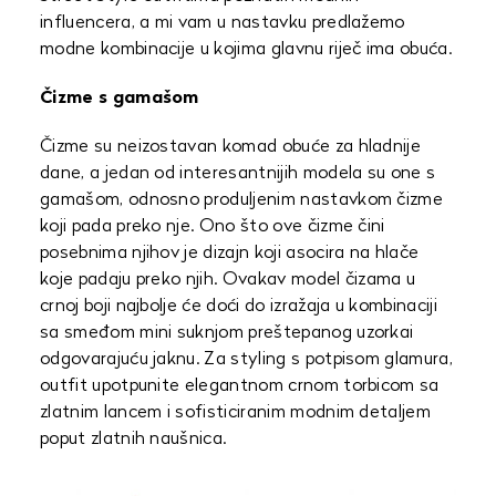
influencera, a mi vam u nastavku predlažemo
modne kombinacije u kojima glavnu riječ ima obuća.
Čizme s gamašom
Čizme su neizostavan komad obuće za hladnije
dane, a jedan od interesantnijih modela su one s
gamašom, odnosno produljenim nastavkom čizme
koji pada preko nje. Ono što ove čizme čini
posebnima njihov je dizajn koji asocira na hlače
koje padaju preko njih. Ovakav model čizama u
crnoj boji najbolje će doći do izražaja u kombinaciji
sa smeđom mini suknjom preštepanog uzorkai
odgovarajuću jaknu. Za styling s potpisom glamura,
outfit upotpunite elegantnom crnom torbicom sa
zlatnim lancem i sofisticiranim modnim detaljem
poput zlatnih naušnica.