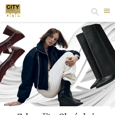
Search
for: