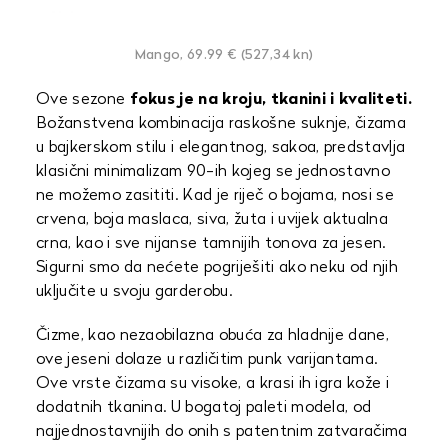
Mango, 69.99 € (527,34 kn)
Ove sezone
fokus je na kroju, tkanini i kvaliteti.
Božanstvena kombinacija raskošne suknje, čizama
u bajkerskom stilu i elegantnog, sakoa, predstavlja
klasični minimalizam 90-ih kojeg se jednostavno
ne možemo zasititi. Kad je riječ o bojama, nosi se
crvena, boja maslaca, siva, žuta i uvijek aktualna
crna, kao i sve nijanse tamnijih tonova za jesen.
Sigurni smo da nećete pogriješiti ako neku od njih
uključite u svoju garderobu.
Čizme, kao nezaobilazna obuća za hladnije dane,
ove jeseni dolaze u različitim punk varijantama.
Ove vrste čizama su visoke, a krasi ih igra kože i
dodatnih tkanina. U bogatoj paleti modela, od
najjednostavnijih do onih s patentnim zatvaračima