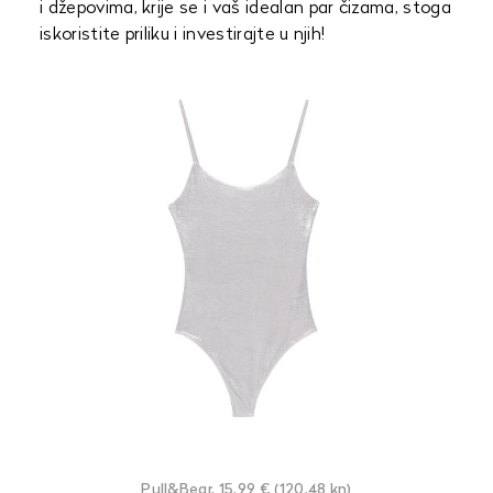
i džepovima, krije se i vaš idealan par čizama, stoga
iskoristite priliku i investirajte u njih!
Pull&Bear, 15,99 € (120,48 kn)