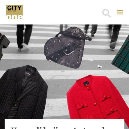
Search
for: