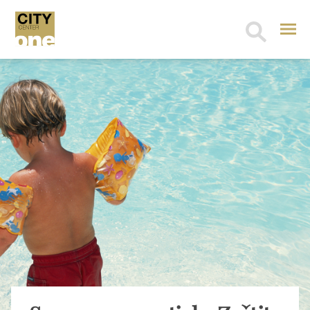
Search
for: