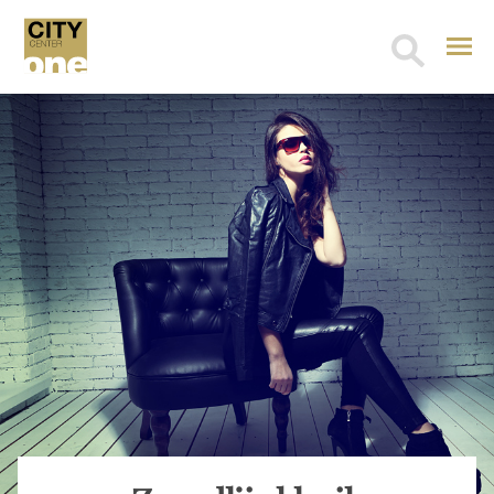
Search
for: