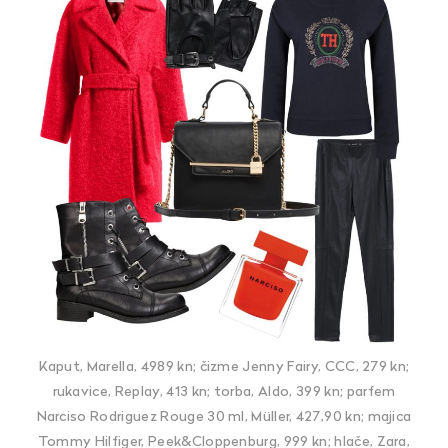
Kaput, Marella, 4989 kn; čizme Jenny Fairy, CCC, 279 kn;
rukavice, Replay, 413 kn; torba, Aldo, 399 kn; parfem
Narciso Rodriguez Rouge 30 ml, Müller, 427,90 kn; majica
Tommy Hilfiger, Peek&Cloppenburg, 999 kn; hlače, Zara,