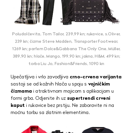
Poludolčevita, Tom Tailor, 239,99 kn; rukavice, s.Oliver,
239 kn; čizme Steve Madden, Transporter Footwear,
1269 kn; parfem Dolce&Gabbana The Only One, Müller,
389,90 kn; hlače, Mango, 199,90 kn; jakna, H&M, 499 kn;
torba Liu Jo, Fashion&Friends, 1090 kn
Upečatljiva i vrlo zavodljiva
crno-crvena varijanta
sastoji se od kožnih hlača u spoju s
vojničkim
čizmama
i atraktivnom majicom s aplikacijom u
formi grba. Odjenite ih uz
supertrendi crveni
kaput
i rukavice bez prstiju. Ne zaboravite ni na
moćnu torbu sa zlatnim elementima.