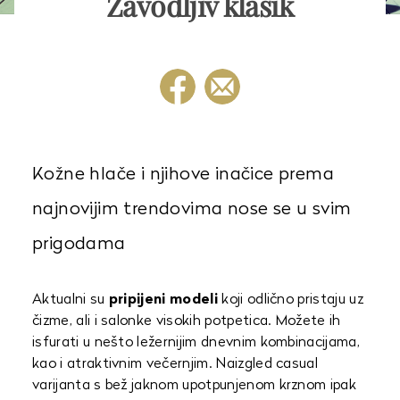
Zavodljiv klasik
Kožne hlače i njihove inačice prema
najnovijim trendovima nose se u svim
prigodama
Aktualni su
pripijeni modeli
koji odlično pristaju uz
čizme, ali i salonke visokih potpetica. Možete ih
isfurati u nešto ležernijim dnevnim kombinacijama,
kao i atraktivnim večernjim. Naizgled casual
varijanta s bež jaknom upotpunjenom krznom ipak