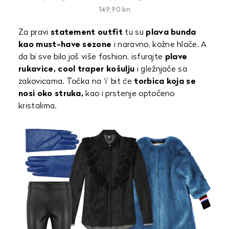
149,90 kn
Za pravi
statement outfit
tu su
plava bunda
kao must-have sezone
i naravno, kožne hlače. A
da bi sve bilo još više fashion, isfurajte
plave
rukavice, cool traper košulju
i gležnjače sa
zakovicama. Točka na ‘i’ bit će
torbica koja se
nosi oko struka,
kao i prstenje optočeno
kristalima.