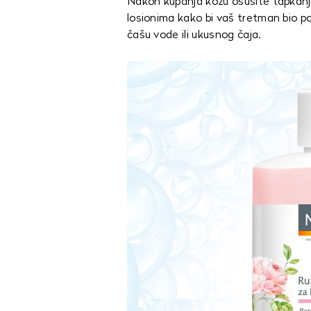
Nakon kupanja kožu osušite tapkanj
losionima kako bi vaš tretman bio p
čašu vode ili ukusnog čaja.