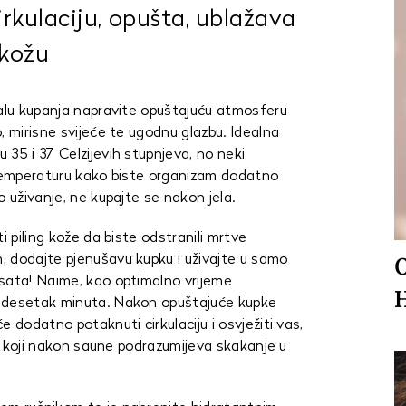
rkulaciju, opušta, ublažava
 kožu
ualu kupanja napravite opuštajuću atmosferu
, mirisne svijeće te ugodnu glazbu. Idealna
35 i 37 Celzijevih stupnjeva, no neki
 temperaturu kako biste organizam dodatno
o uživanje, ne kupajte se nakon jela.
i piling kože da biste odstranili mrtve
 dodajte pjenušavu kupku i uživajte u samo
sata! Naime, kao optimalno vrijeme
vadesetak minuta. Nakon opuštajuće kupke
 dodatno potaknuti cirkulaciju i osvježiti vas,
ual koji nakon saune podrazumijeva skakanje u