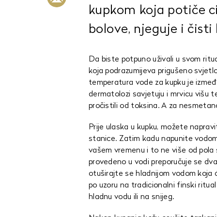
kupkom koja potiče ci
bolove, njeguje i čisti
Da biste potpuno uživali u svom rit
koja podrazumijeva prigušeno svjetlo
temperatura vode za kupku je između 
dermatolozi savjetuju i mrvicu višu
pročistili od toksina. A za nesmetan
Prije ulaska u kupku, možete napravit
stanice. Zatim kadu napunite vodom,
vašem vremenu i to ne više od pola 
provedeno u vodi preporučuje se d
otuširajte se hladnijom vodom koja će
po uzoru na tradicionalni finski rit
hladnu vodu ili na snijeg.