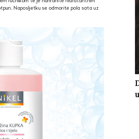
em ručnikom te je nahranite hidratantnim
otpun. Naposljetku se odmorite pola sata uz
D
u