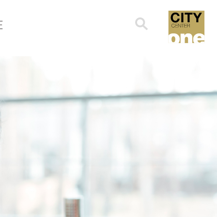
Search
E
for: