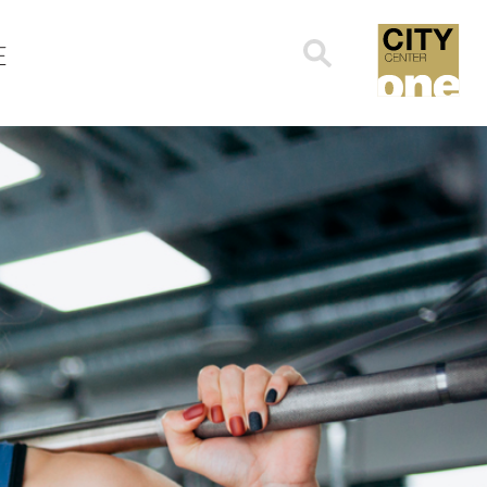
Search
E
for: