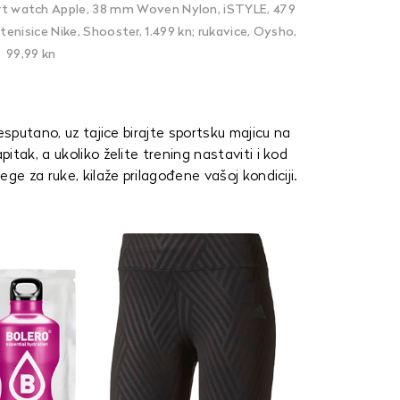
mart watch Apple, 38 mm Woven Nylon, iSTYLE, 479
 tenisice Nike, Shooster, 1.499 kn; rukavice, Oysho,
99,99 kn
esputano, uz tajice birajte sportsku majicu na
tak, a ukoliko želite trening nastaviti i kod
ge za ruke, kilaže prilagođene vašoj kondiciji.