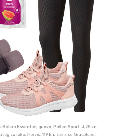
k Bolero Essential, guava, Polleo Sport, 4,25 kn;
 uteg za ruke, Hervis, 119 kn; tenisice Graceland,