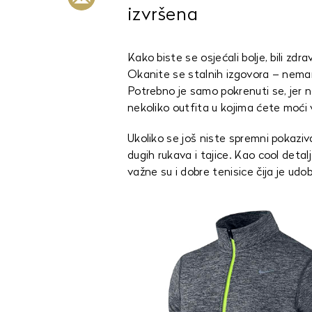
izvršena
Kako biste se osjećali bolje, bili zdrav
Okanite se stalnih izgovora – nem
Potrebno je samo pokrenuti se, jer n
nekoliko outfita u kojima ćete moći vj
Ukoliko se još niste spremni pokaziva
dugih rukava i tajice. Kao cool detalj
važne su i dobre tenisice čija je ud