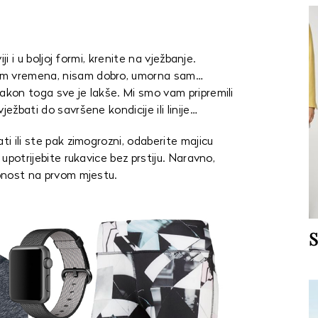
iji i u boljoj formi, krenite na vježbanje.
am vremena, nisam dobro, umorna sam…
akon toga sve je lakše. Mi smo vam pripremili
ežbati do savršene kondicije ili linije…
ti ili ste pak zimogrozni, odaberite majicu
 upotrijebite rukavice bez prstiju. Naravno,
obnost na prvom mjestu.
S