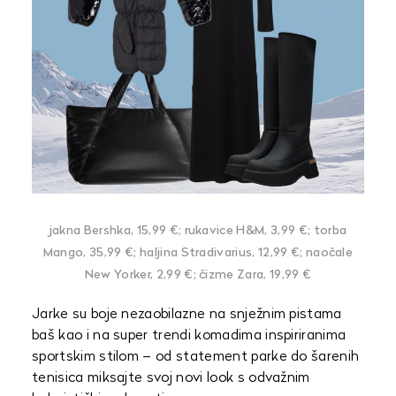
jakna Bershka, 15,99 €; rukavice H&M, 3,99 €; torba
Mango, 35,99 €; haljina Stradivarius, 12,99 €; naočale
New Yorker, 2,99 €; čizme Zara, 19,99 €
Jarke su boje nezaobilazne na snježnim pistama
baš kao i na super trendi komadima inspiriranima
sportskim stilom – od statement parke do šarenih
tenisica miksajte svoj novi look s odvažnim