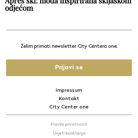
Après ski: moda inspirirana skijaškom
odjećom
Želim primati newsletter City Centera one.
Prijavi se
Impressum
Kontakt
City Center one
Pravila privatnosti
Uvjeti korištenja