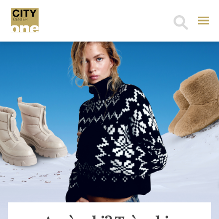
Search
for: