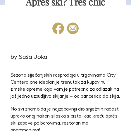
Après ski? Très chic
by Saša Joka
Sezona siječanjskih rasprodaja u trgovinama City
Centera one idealan je trenutak za kupovinu
zimske opreme koja vam je potrebna za odlazak na
još jedno uzbudljivo skijanje – od pancerica do skija.
No svi znamo da je najzabavniji dio snježnih radosti
upravo onaj nakon silaska s pista, kad kreću après
ski zabave po barovima, restoranima i
apartmanima!