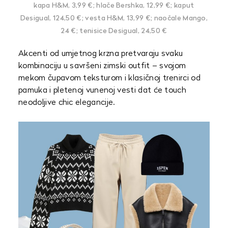
kapa H&M, 3,99 €; hlače Bershka, 12,99 €; kaput
Desigual, 124,50 €; vesta H&M, 13,99 €; naočale Mango,
24 €; tenisice Desigual, 24,50 €
Akcenti od umjetnog krzna pretvaraju svaku
kombinaciju u savršeni zimski outfit – svojom
mekom čupavom teksturom i klasičnoj trenirci od
pamuka i pletenoj vunenoj vesti dat će touch
neodoljive chic elegancije.