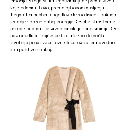
emocija, stoga su kategorizirali ljude prema krznu
koje odabiru. Tako, prema njihovom mišljenju
flegmatici odabiru dugodlako krzno lisice ili rakuna
jer daje snažan naboj energije. Osobe strastvene
prirode odabrat će krzno činčile jer ono smiruje. Oni
pak neodlučni najčešće biraju krzno domaćih
životinja poput zeca, ovce ili karakula jer navodno
ima pozitivan naboj.