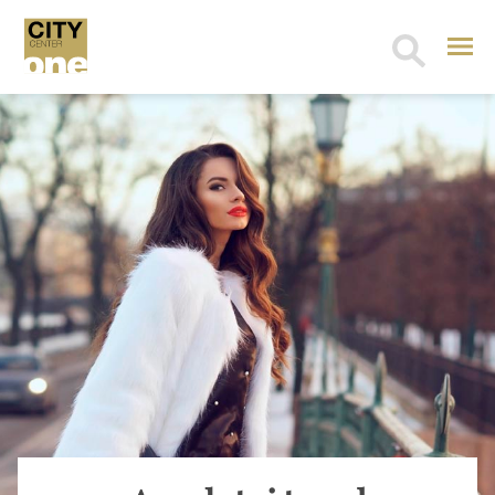
Search
for: