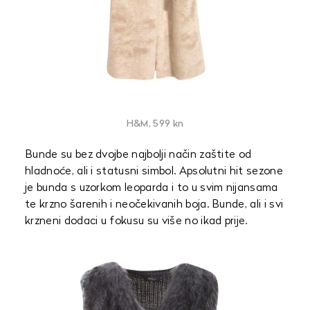
H&M, 599 kn
Bunde su bez dvojbe najbolji način zaštite od
hladnoće, ali i statusni simbol. Apsolutni hit sezone
je bunda s uzorkom leoparda i to u svim nijansama
te krzno šarenih i neočekivanih boja. Bunde, ali i svi
krzneni dodaci u fokusu su više no ikad prije.