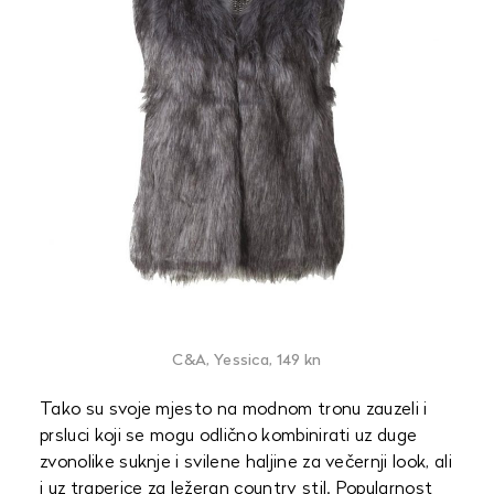
C&A, Yessica, 149 kn
Tako su svoje mjesto na modnom tronu zauzeli i
prsluci koji se mogu odlično kombinirati uz duge
zvonolike suknje i svilene haljine za večernji look, ali
i uz traperice za ležeran country stil. Popularnost