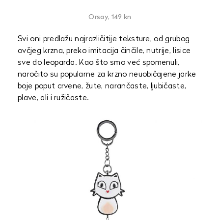
Orsay, 149 kn
Svi oni predlažu najrazličitije teksture, od grubog
ovčjeg krzna, preko imitacija činčile, nutrije, lisice
sve do leoparda. Kao što smo već spomenuli,
naročito su popularne za krzno neuobičajene jarke
boje poput crvene, žute, narančaste, ljubičaste,
plave, ali i ružičaste.