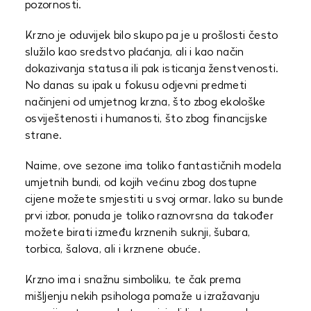
pozornosti.
Krzno je oduvijek bilo skupo pa je u prošlosti često
služilo kao sredstvo plaćanja, ali i kao način
dokazivanja statusa ili pak isticanja ženstvenosti.
No danas su ipak u fokusu odjevni predmeti
načinjeni od umjetnog krzna, što zbog ekološke
osviještenosti i humanosti, što zbog financijske
strane.
Naime, ove sezone ima toliko fantastičnih modela
umjetnih bundi, od kojih većinu zbog dostupne
cijene možete smjestiti u svoj ormar. Iako su bunde
prvi izbor, ponuda je toliko raznovrsna da također
možete birati između krznenih suknji, šubara,
torbica, šalova, ali i krznene obuće.
Krzno ima i snažnu simboliku, te čak prema
mišljenju nekih psihologa pomaže u izražavanju