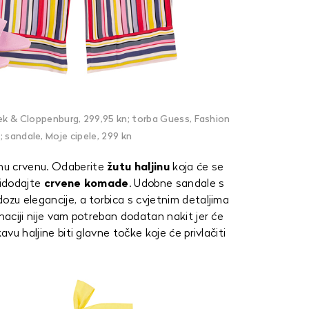
Peek & Cloppenburg, 299,95 kn; torba Guess, Fashion
; sandale, Moje cipele, 299 kn
nu crvenu. Odaberite
žutu haljinu
koja će se
pridodajte
crvene komade
. Udobne sandale s
ozu elegancije, a torbica s cvjetnim detaljima
inaciji nije vam potreban dodatan nakit jer će
avu haljine biti glavne točke koje će privlačiti