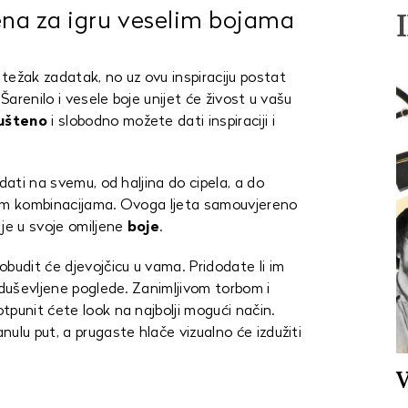
ena za igru veselim bojama
težak zadatak, no uz ovu inspiraciju postat
Šarenilo i vesele boje unijet će živost u vašu
ušteno
i slobodno možete dati inspiraciji i
dati na svemu, od haljina do cipela, a do
tim kombinacijama. Ovoga ljeta samouvjereno
je u svoje omiljene
boje
.
obudit će djevojčicu u vama. Pridodate li im
oduševljene poglede. Zanimljivom torbom i
punit ćete look na najbolji mogući način.
ulu put, a prugaste hlače vizualno će izdužiti
V