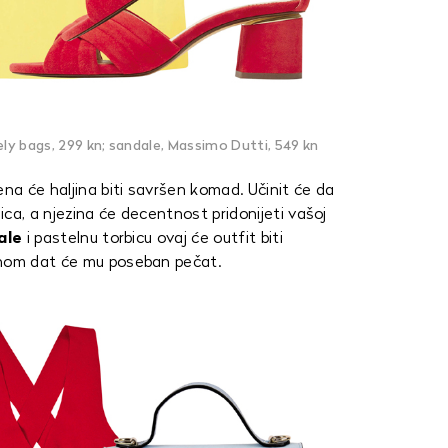
ovely bags, 299 kn; sandale, Massimo Dutti, 549 kn
ena će haljina biti savršen komad. Učinit će da
ca, a njezina će decentnost pridonijeti vašoj
ale
i pastelnu torbicu ovaj će outfit biti
enom dat će mu poseban pečat.