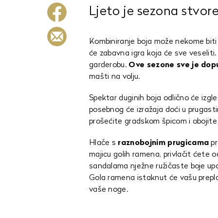
Ljeto je sezona stvor
Kombiniranje boja može nekome biti 
će zabavna igra koja će sve veseliti. 
garderobu.
Ove sezone sve je dop
mašti na volju.
Spektar duginih boja odlično će izgle
posebnog će izražaja doći u prugas
prošećite gradskom špicom i obojite 
Hlače s
raznobojnim prugicama
pr
majicu golih ramena, privlačit ćete 
sandalama nježne ružičaste boje upot
Gola ramena istaknut će vašu preplan
vaše noge.