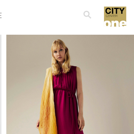
Search
E
for: