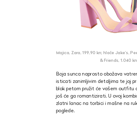
Majica, Zara, 199,90 kn; hlače Jake’s, 
& Friends, 1.040 kn
Boja sunca naprosto obožava vatre
isticati zanimljivim detaljima te joj 
blok petom pružit će vašem outfitu d
još će ga romantizirati. U ovoj komb
zlatni lanac na torbici i mašne na ruk
poglede.