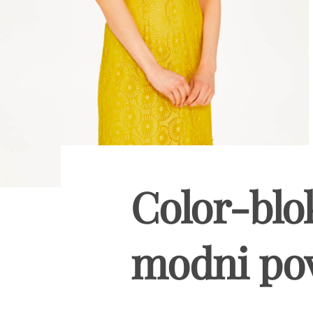
Color-blo
modni pov