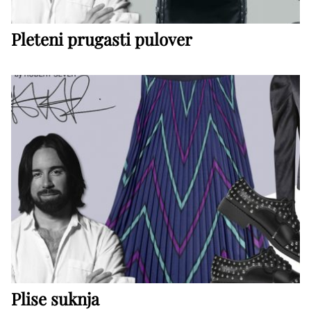
Pleteni prugasti pulover
Plise suknja