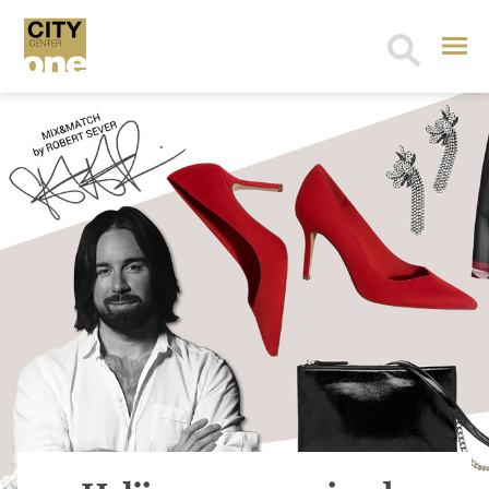
Search
for: