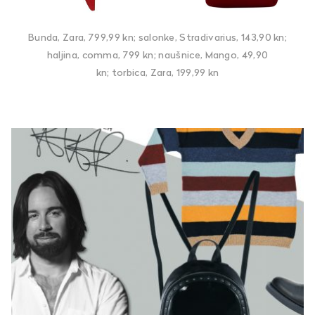
Bunda, Zara, 799,99 kn; salonke, Stradivarius, 143,90 kn;
haljina, comma, 799 kn; naušnice, Mango, 49,90
kn; torbica, Zara, 199,99 kn