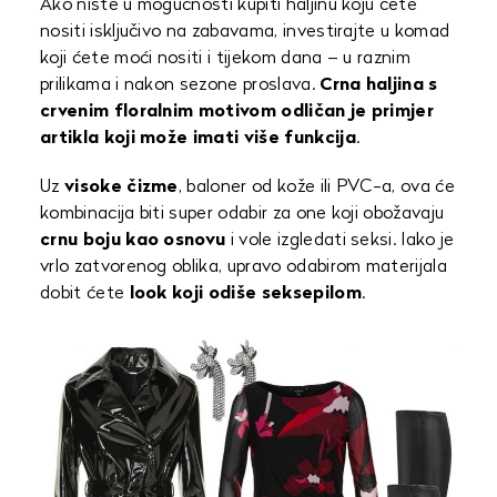
Ako niste u mogućnosti kupiti haljinu koju ćete
nositi isključivo na zabavama, investirajte u komad
koji ćete moći nositi i tijekom dana – u raznim
prilikama i nakon sezone proslava.
Crna haljina s
crvenim floralnim motivom odličan je primjer
artikla koji može imati više funkcija
.
Uz
visoke čizme
, baloner od kože ili PVC-a, ova će
kombinacija biti super odabir za one koji obožavaju
crnu boju kao osnovu
i vole izgledati seksi. Iako je
vrlo zatvorenog oblika, upravo odabirom materijala
dobit ćete
look koji odiše seksepilom
.