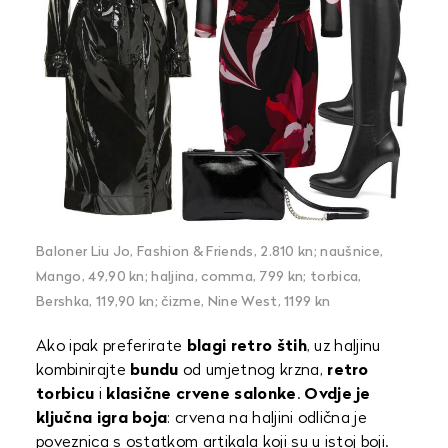
Baloner Liu Jo, Fashion & Friends, 2.810 kn; naušnice,
Mango, 49,90 kn; haljina, comma, 799 kn; torbica,
Bershka, 119,90 kn; čizme, Nine West, 1199 kn
Ako ipak preferirate
blagi retro štih
, uz haljinu
kombinirajte
bundu
od umjetnog krzna,
retro
torbicu
i
klasične crvene salonke
.
Ovdje je
ključna igra boja
: crvena na haljini odlična je
poveznica s ostatkom artikala koji su u istoj boji.