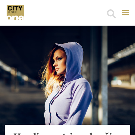
Search
for: