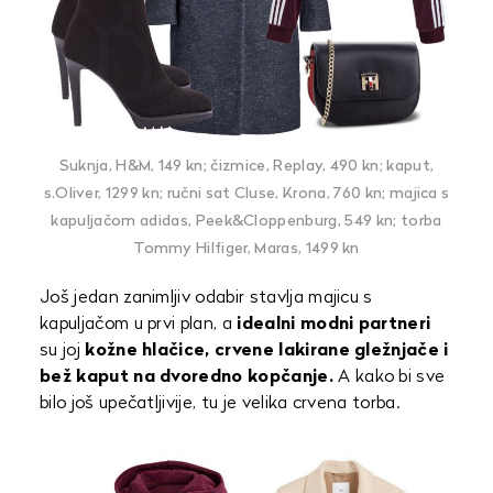
Suknja, H&M, 149 kn; čizmice, Replay, 490 kn; kaput,
s.Oliver, 1299 kn; ručni sat Cluse, Krona, 760 kn; majica s
kapuljačom adidas, Peek&Cloppenburg, 549 kn; torba
Tommy Hilfiger, Maras, 1499 kn
Još jedan zanimljiv odabir stavlja majicu s
kapuljačom u prvi plan, a
idealni modni partneri
su joj
kožne hlačice, crvene lakirane gležnjače i
bež kaput na dvoredno kopčanje.
A kako bi sve
bilo još upečatljivije, tu je velika crvena torba.