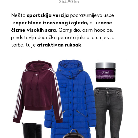
364,90 kn
Nešto
sportskija verzija
podrazumijeva uske
t
raper hlače iznošenog izgleda,
ali i
ravne
čizme visokih sara.
Gornji dio, osim hoodice,
predstavlja dugačka pernata jakna, a umjesto
torbe, tu je
atraktivan ruksak.