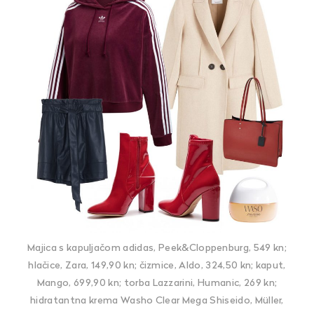
Majica s kapuljačom adidas, Peek&Cloppenburg, 549 kn;
hlačice, Zara, 149,90 kn; čizmice, Aldo, 324,50 kn; kaput,
Mango, 699,90 kn; torba Lazzarini, Humanic, 269 kn;
hidratantna krema Washo Clear Mega Shiseido, Müller,