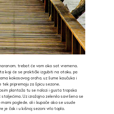
amaranom, trebat će vam oko sat vremena.
ta koji će se praktički izgubiti na otoku, pa
mama kokosovog oraha, uz šume kaučuka i
se tek pripremaju za špicu sezone.
osim plantaža tu se nalazi i gusta tropska
stoljećima. Uz izražajno zelenilo savršeno se
 mami poglede, ali i kupače ako se usude
e je čak i u kišnoj sezoni vrlo toplo.