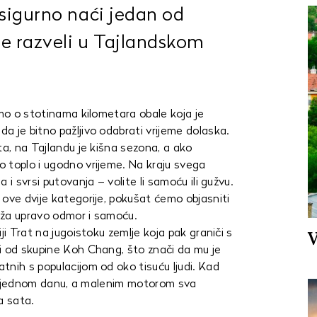
asigurno naći jedan od
se razveli u Tajlandskom
imo o stotinama kilometara obale koja je
 je bitno pažljivo odabrati vrijeme dolaska.
ta, na Tajlandu je kišna sezona, a ako
 toplo i ugodno vrijeme. Na kraju svega
 i svrsi putovanja – volite li samoću ili gužvu.
 ove dvije kategorije, pokušat ćemo objasniti
ruža upravo odmor i samoću.
V
ji Trat na jugoistoku zemlje koja pak graniči s
i od skupine Koh Chang, što znači da mu je
tnih s populacijom od oko tisuću ljudi. Kad
a u jednom danu, a malenim motorom sva
a sata.