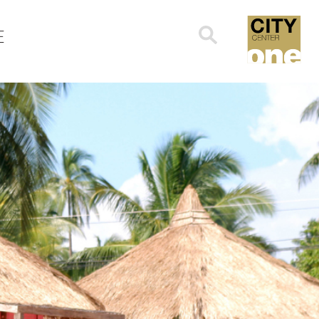
Search
E
for: