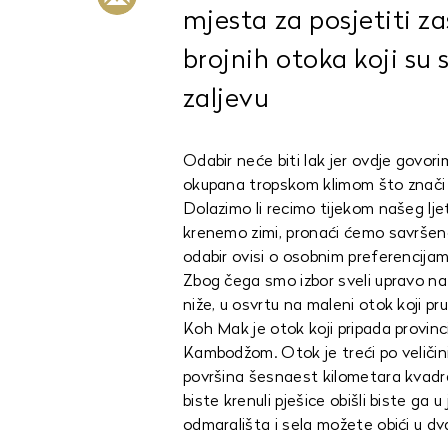
mjesta za posjetiti z
brojnih otoka koji su 
zaljevu
Odabir neće biti lak jer ovdje govor
okupana tropskom klimom što znači da
Dolazimo li recimo tijekom našeg lje
krenemo zimi, pronaći ćemo savršeno
odabir ovisi o osobnim preferencijama
Zbog čega smo izbor sveli upravo na
niže, u osvrtu na maleni otok koji p
Koh Mak je otok koji pripada provinci
Kambodžom. Otok je treći po veličin
površina šesnaest kilometara kvadra
biste krenuli pješice obišli biste g
odmarališta i sela možete obići u dv