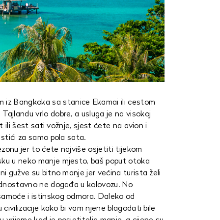
iz Bangkoka sa stanice Ekamai ili cestom
Tajlandu vrlo dobre, a usluga je na visokoj
t ili šest sati vožnje, sjest ćete na avion i
 stići za samo pola sata.
zonu jer to ćete najviše osjetiti tijekom
asku u neko manje mjesto, baš poput otoka
ni gužve su bitno manje jer većina turista želi
 jednostavno ne događa u kolovozu. No
 samoće i istinskog odmora. Daleko od
 civilizacije kako bi vam njene blagodati bile