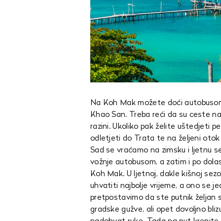
Na Koh Mak možete doći autobusom 
Khao San. Treba reći da su ceste na 
razini. Ukoliko pak želite uštedjeti pe
odletjeti do Trata te na željeni otok
Sad se vraćamo na zimsku i ljetnu se
vožnje autobusom, a zatim i po dol
Koh Mak. U ljetnoj, dakle kišnoj sezo
uhvatiti najbolje vrijeme, a ono se
pretpostavimo da ste putnik željan
gradske gužve, ali opet dovoljno blizu