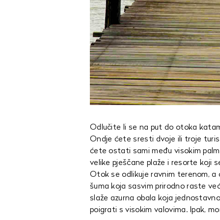
Odlučite li se na put do otoka kat
Ondje ćete sresti dvoje ili troje turis
ćete ostati sami među visokim pal
velike pješčane plaže i resorte koji 
Otok se odlikuje ravnim terenom, a 
šuma koja sasvim prirodno raste već 
slaže azurna obala koja jednostavno
poigrati s visokim valovima. Ipak, mor