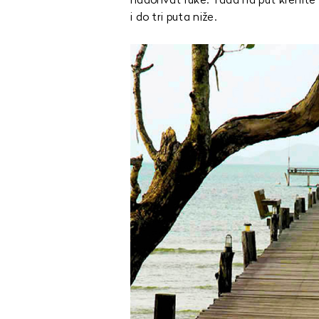
nadohvat ruke. Tada na put krenite u
i do tri puta niže.