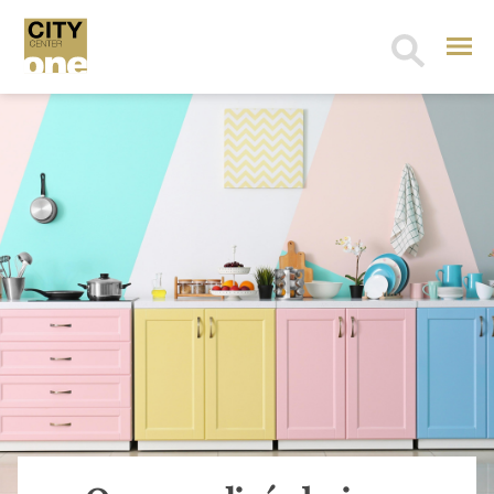
Search
for: