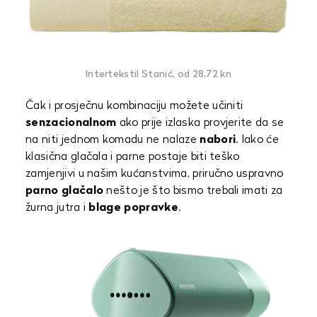
Intertekstil Stanić, od 28,72 kn
Čak i prosječnu kombinaciju možete učiniti
senzacionalnom
ako prije izlaska provjerite da se
na niti jednom komadu ne nalaze
nabori
. Iako će
klasična glačala i parne postaje biti teško
zamjenjivi u našim kućanstvima, priručno uspravno
parno glačalo
nešto je što bismo trebali imati za
žurna jutra i
blage popravke
.