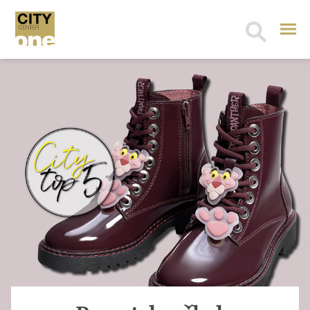
Search
for: